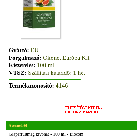
Gyártó:
EU
Forgalmazó:
Ökonet Európa Kft
Kiszerelés:
100 ml
VTSZ:
Szállítási határidő: 1 hét
Termékazonosító:
4146
A termékről
Grapefruitmag kivonat - 100 ml - Biocom