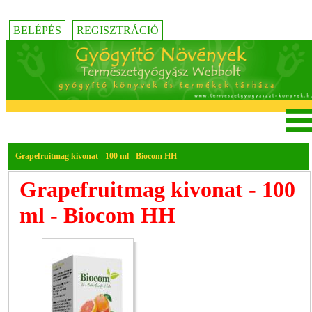
BELÉPÉS
REGISZTRÁCIÓ
Grapefruitmag kivonat - 100 ml - Biocom HH
Grapefruitmag kivonat - 100
ml - Biocom HH