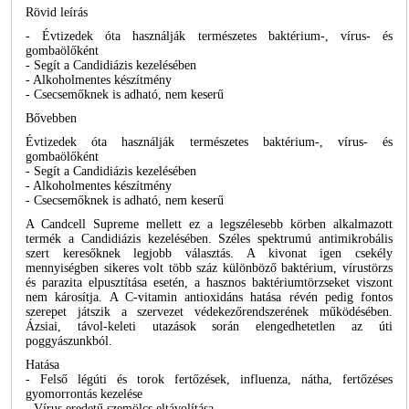
Rövid leírás
- Évtizedek óta használják természetes baktérium-, vírus- és
gombaölőként
- Segít a Candidiázis kezelésében
- Alkoholmentes készítmény
- Csecsemőknek is adható, nem keserű
Bővebben
Évtizedek óta használják természetes baktérium-, vírus- és
gombaölőként
- Segít a Candidiázis kezelésében
- Alkoholmentes készítmény
- Csecsemőknek is adható, nem keserű
A Candcell Supreme mellett ez a legszélesebb körben alkalmazott
termék a Candidiázis kezelésében. Széles spektrumú antimikrobális
szert keresőknek legjobb választás. A kivonat igen csekély
mennyiségben sikeres volt több száz különböző baktérium, vírustörzs
és parazita elpusztítása esetén, a hasznos baktériumtörzseket viszont
nem károsítja. A C-vitamin antioxidáns hatása révén pedig fontos
szerepet játszik a szervezet védekezőrendszerének működésében.
Ázsiai, távol-keleti utazások során elengedhetetlen az úti
poggyászunkból.
Hatása
- Felső légúti és torok fertőzések, influenza, nátha, fertőzéses
gyomorrontás kezelése
- Vírus eredetű szemölcs eltávolítása