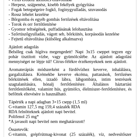
- Herpesz, szájpenész, kisebb fekélyek gyógyítása
- Fogak betegségeire fogkő, fogínygyulladás, szuvasodás
- Rossz lehelet kezelése
- Bőrgomba és egyéb gombás fertőzések eltávolítása
- Torok és orr fertőtlenítése
- Gyomor teltségének, puffadásának lelohasztása
- Szőrtüszőgyulladás, vágott seb, bőrkiütés, korpásodás kezelése
- Fejtetű eltávolítása (külsőleg alkalmazva)
Ajánlott adagolás
Belsőleg csak hígítva megengedett! Napi 3x15 cseppet tegyen egy
pohár tisztított vízbe, vagy gyümölcslébe. Az ajánlott adagolási
mennyiséget ne lépje túl! Citrus-félékre érzékenyeknek nem ajánlott.
Aromaterápiás módszerként a fürdővízhez keverve, inhalálásra,
gargalizálásra. Krémekbe keverve ekcéma, pattanások, fertőzéses
bőrkiütések ellen, izzadó lábra, lábgombára, intim testrészek
szagtalanítására, hónalj fertőtlenítésre. Általános háztartási
fertőtlenítőként, valamint hús, gyümölcs, élelmiszer-fertőtlenítésre, és
befőttek eltevésére is használható.
Tápérték a napi adagban 3×15 csepp (1,5 ml)
C-vitamin 127,5 mg 159,4 százalék RDA
RDA felnőtteknek ajánlott napi bevitel.
Polifenol 25 mg*
*A javasolt napi bevitel nem meghatározott!
Összetevők:
C-vitamin, grépfrútmag-kivonat (25 százalék), víz, nedvesítőszer