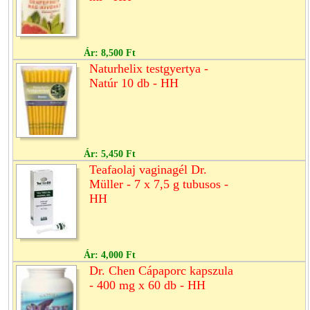
Ár:
8,500 Ft
Naturhelix testgyertya -
Natúr 10 db - HH
Ár:
5,450 Ft
Teafaolaj vaginagél Dr.
Müller - 7 x 7,5 g tubusos -
HH
Ár:
4,000 Ft
Dr. Chen Cápaporc kapszula
- 400 mg x 60 db - HH