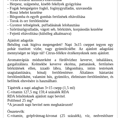
- Herpesz, szájpenész, kisebb fekélyek gyógyítása
- Fogak betegségeire fogkő, fogínygyulladás, szuvasodás
- Rossz lehelet kezelése
- Bőrgomba és egyéb gombás fertőzések eltávolítása
- Torok és orr fertőtlenítése
- Gyomor teltségének, puffadásának lelohasztása
- Szőrtüszőgyulladás, vágott seb, bőrkiütés, korpásodás kezelése
- Fejtetű eltávolítása (külsőleg alkalmazva)
Ajánlott adagolás
Belsőleg csak hígítva megengedett! Napi 3x15 cseppet tegyen egy
pohár tisztított vízbe, vagy gyümölcslébe. Az ajánlott adagolási
mennyiséget ne lépje túl! Citrus-félékre érzékenyeknek nem ajánlott.
Aromaterápiás módszerként a fürdővízhez keverve, inhalálásra,
gargalizálásra. Krémekbe keverve ekcéma, pattanások, fertőzéses
bőrkiütések ellen, izzadó lábra, lábgombára, intim testrészek
szagtalanítására, hónalj fertőtlenítésre. Általános háztartási
fertőtlenítőként, valamint hús, gyümölcs, élelmiszer-fertőtlenítésre, és
befőttek eltevésére is használható.
Tápérték a napi adagban 3×15 csepp (1,5 ml)
C-vitamin 127,5 mg 159,4 százalék RDA
RDA felnőtteknek ajánlott napi bevitel.
Polifenol 25 mg*
*A javasolt napi bevitel nem meghatározott!
Összetevők:
C-vitamin, grépfrútmag-kivonat (25 százalék), víz, nedvesítőszer