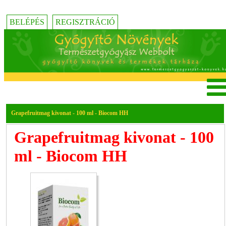
BELÉPÉS
REGISZTRÁCIÓ
Grapefruitmag kivonat - 100 ml - Biocom HH
Grapefruitmag kivonat - 100
ml - Biocom HH