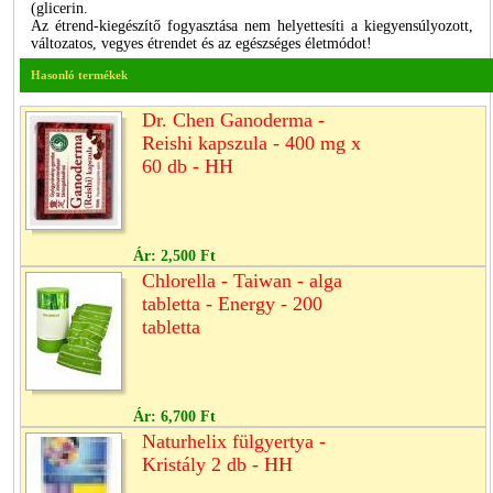
(glicerin.
Az étrend-kiegészítő fogyasztása nem helyettesíti a kiegyensúlyozott,
változatos, vegyes étrendet és az egészséges életmódot!
Hasonló termékek
Dr. Chen Ganoderma -
Reishi kapszula - 400 mg x
60 db - HH
Ár:
2,500 Ft
Chlorella - Taiwan - alga
tabletta - Energy - 200
tabletta
Ár:
6,700 Ft
Naturhelix fülgyertya -
Kristály 2 db - HH