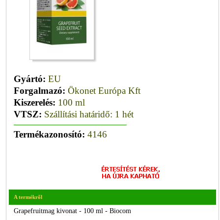
Gyártó:
EU
Forgalmazó:
Ökonet Európa Kft
Kiszerelés:
100 ml
VTSZ:
Szállítási határidő: 1 hét
Termékazonosító:
4146
A termékről
Grapefruitmag kivonat - 100 ml - Biocom