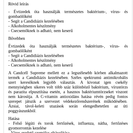
Rövid leírás
- Évtizedek óta használják természetes baktérium-, vírus- és
gombaölőként
- Segít a Candidiázis kezelésében
- Alkoholmentes készítmény
- Csecsemőknek is adható, nem keserű
Bővebben
Évtizedek óta használják természetes baktérium-, vírus- és
gombaölőként
- Segít a Candidiázis kezelésében
- Alkoholmentes készítmény
- Csecsemőknek is adható, nem keserű
A Candcell Supreme mellett ez a legszélesebb körben alkalmazott
termék a Candidiázis kezelésében. Széles spektrumú antimikrobális
szert keresőknek legjobb választás. A kivonat igen csekély
mennyiségben sikeres volt több száz különböző baktérium, vírustörzs
és parazita elpusztítása esetén, a hasznos baktériumtörzseket viszont
nem károsítja. A C-vitamin antioxidáns hatása révén pedig fontos
szerepet játszik a szervezet védekezőrendszerének működésében.
Ázsiai, távol-keleti utazások során elengedhetetlen az úti
poggyászunkból.
Hatása
- Felső légúti és torok fertőzések, influenza, nátha, fertőzéses
gyomorrontás kezelése
- Vírus eredetű szemölcs eltávolítása