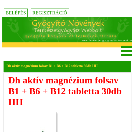
BELÉPÉS
REGISZTRÁCIÓ
Dh aktív magnézium folsav B1 + B6 + B12 tabletta 30db HH
Dh aktív magnézium folsav
B1 + B6 + B12 tabletta 30db
HH