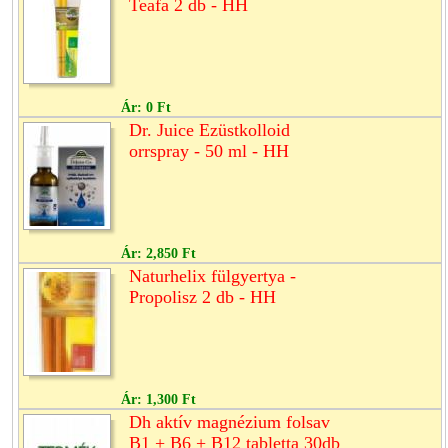
Teafa 2 db - HH
Ár:
0 Ft
Dr. Juice Ezüstkolloid
orrspray - 50 ml - HH
Ár:
2,850 Ft
Naturhelix fülgyertya -
Propolisz 2 db - HH
Ár:
1,300 Ft
Dh aktív magnézium folsav
B1 + B6 + B12 tabletta 30db