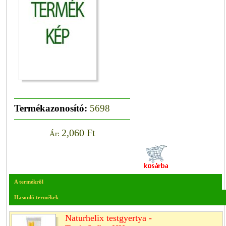
Termékazonosító:
5698
2,060 Ft
Ár:
A termékről
Hasonló termékek
Naturhelix testgyertya -