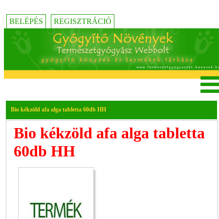
BELÉPÉS
REGISZTRÁCIÓ
Bio kékzöld afa alga tabletta 60db HH
Bio kékzöld afa alga tabletta
60db HH