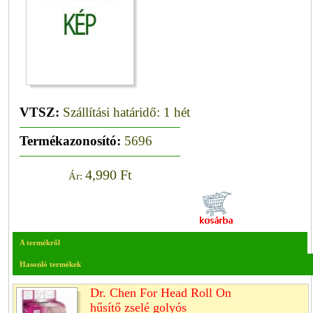
VTSZ:
Szállítási határidő: 1 hét
Termékazonosító:
5696
4,990 Ft
Ár:
A termékről
Hasonló termékek
Dr. Chen For Head Roll On
hűsítő zselé golyós