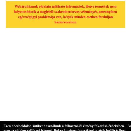
Webáruházunk oldalain található információk, illetve termékek nem
helyettesíthetik a megfelelő szakember/orvos véleményét, amennyiben
egészségügyi problémája van, kérjük minden esetben forduljon
háziorvosához.
Ezen a weboldalon sütiket használunk a felhasználói élmény fokozása érdekében. A
ezen az oldalon található bármely linkre kattintva hozzájárul a sütik beállításához.