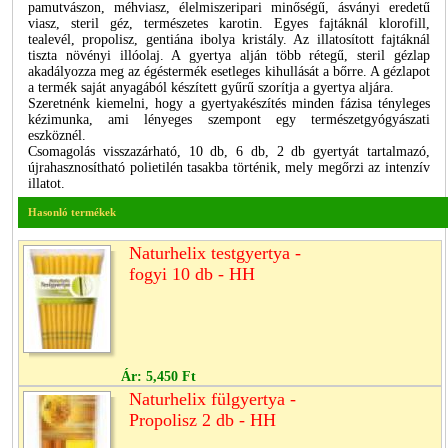
pamutvászon, méhviasz, élelmiszeripari minőségű, ásványi eredetű
viasz, steril géz, természetes karotin. Egyes fajtáknál klorofill,
tealevél, propolisz, gentiána ibolya kristály. Az illatosított fajtáknál
tiszta növényi illóolaj. A gyertya alján több rétegű, steril gézlap
akadályozza meg az égéstermék esetleges kihullását a bőrre. A gézlapot
a termék saját anyagából készített gyűrű szorítja a gyertya aljára.
Szeretnénk kiemelni, hogy a gyertyakészítés minden fázisa tényleges
kézimunka, ami lényeges szempont egy természetgyógyászati
eszköznél.
Csomagolás visszazárható, 10 db, 6 db, 2 db gyertyát tartalmazó,
újrahasznosítható polietilén tasakba történik, mely megőrzi az intenzív
illatot.
Hasonló termékek
Naturhelix testgyertya -
fogyi 10 db - HH
Ár:
5,450 Ft
Naturhelix fülgyertya -
Propolisz 2 db - HH