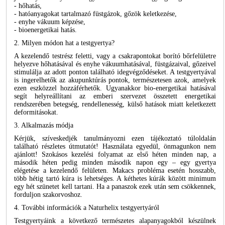
- hőhatás,
- hatóanyagokat tartalmazó füstgázok, gőzök keletkezése,
- enyhe vákuum képzése,
- bioenergetikai hatás.
2. Milyen módon hat a testgyertya?
A kezelendő testrész feletti, vagy a csakrapontokat borító bőrfelületre
helyezve hőhatásával és enyhe vákuumhatásával, füstgázaival, gőzeivel
stimulálja az adott ponton található idegvégződéseket. A testgyertyával
is ingerelhetők az akupunktúrás pontok, természetesen azok, amelyek
ezen eszközzel hozzáférhetők. Ugyanakkor bio-energetikai hatásával
segít helyreállítani az emberi szervezet összetett energetikai
rendszerében betegség, rendellenesség, külső hatások miatt keletkezett
deformitásokat.
3. Alkalmazás módja
Kérjük, szíveskedjék tanulmányozni ezen tájékoztató túloldalán
található részletes útmutatót! Használata egyedül, önmagunkon nem
ajánlott! Szokásos kezelési folyamat az első héten minden nap, a
második héten pedig minden második napon egy – egy gyertya
elégetése a kezelendő felületen. Makacs probléma esetén hosszabb,
több hétig tartó kúra is lehetséges. A kéthetes kúrák között minimum
egy hét szünetet kell tartani. Ha a panaszok ezek után sem csökkennek,
forduljon szakorvoshoz.
4. További információk a Naturhelix testgyertyáról
Testgyertyáink a következő természetes alapanyagokból készülnek