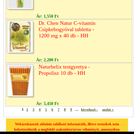
Ár:
1,550 Ft
Dr. Chen Natur C-vitamin
Csipkebogyóval tabletta -
1200 mg x 40 db - HH
Ár:
2,200 Ft
Naturhelix testgyertya -
Propolisz 10 db - HH
Ár:
5,450 Ft
1
2
3
4
5
6
7
8
9
…
következő ›
utolsó »
Webáruházunk oldalain található információk, illetve termékek nem
helyettesíthetik a megfelelő szakember/orvos véleményét, amennyiben