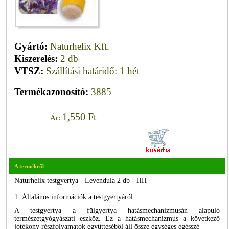
Gyártó:
Naturhelix Kft.
Kiszerelés:
2 db
VTSZ:
Szállítási határidő: 1 hét
Termékazonosító:
3885
1,550 Ft
Ár:
A termékről
Naturhelix testgyertya - Levendula 2 db - HH
1. Általános információk a testgyertyáról
A testgyertya a fülgyertya hatásmechanizmusán alapuló
természetgyógyászati eszköz. Ez a hatásmechanizmus a következő
jótékony részfolyamatok együtteséből áll össze egységes egésszé