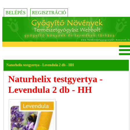
BELÉPÉS
REGISZTRÁCIÓ
Naturhelix testgyertya - Levendula 2 db - HH
Naturhelix testgyertya -
Levendula 2 db - HH