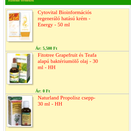
Hasonló termékek
Cytovital Bioinformációs
regeneráló hatású krém -
Energy - 50 ml
Ár:
5,500 Ft
Fitotree Grapefruit és Teafa
alapú baktériumölő olaj - 30
ml - HH
Ár:
0 Ft
Naturland Propolisz csepp-
30 ml - HH