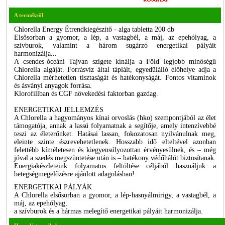
A termékről
Chlorella Energy Étrendkiegészítő - alga tabletta 200 db
Elsősorban a gyomor, a lép, a vastagbél, a máj, az epehólyag, a
szívburok, valamint a három sugárzó energetikai pályáit
harmonizálja...
A csendes-óceáni Tajvan szigete kínálja a Föld legjobb minőségű
Chlorella algáját. Forrásvíz által táplált, egyedülálló élőhelye adja a
Chlorella mérhetetlen tisztaságát és hatékonyságát. Fontos vitaminok
és ásványi anyagok forrása.
Klorofillban és CGF növekedési faktorban gazdag.
ENERGETIKAI JELLEMZÉS
A Chlorella a hagyományos kínai orvoslás (hko) szempontjából az élet
támogatója, annak a lassú folyamatnak a segítője, amely intenzívebbé
teszi az életerőnket. Hatásai lassan, fokozatosan nyilvánulnak meg,
eleinte szinte észrevehetetlenek. Hosszabb idő elteltével azonban
felettébb kíméletesen és kiegyensúlyozottan érvényesülnek, és – még
jóval a szedés megszüntetése után is – hatékony védőhálót biztosítanak.
Energiakészleteink folyamatos feltöltése céljából használjuk a
betegségmegelőzésre ajánlott adagolásban!
ENERGETIKAI PÁLYÁK
A Chlorella elsősorban a gyomor, a lép-hasnyálmirigy, a vastagbél, a
máj, az epehólyag,
a szívburok és a hármas melegítő energetikai pályáit harmonizálja.