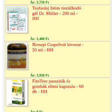
Ár:
3,750 Ft
Teafaolaj Intim tisztálkodó
gél Dr. Müller - 200 ml -
HH
Ár:
2,400 Ft
Biosept Grapefruit kivonat -
33 ml - HH
Ár:
3,950 Ft
FitoTree paraziták és
gombák elleni kapszula - 60
db - HH
Ár:
0 Ft