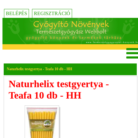
BELÉPÉS
REGISZTRÁCIÓ
Naturhelix testgyertya - Teafa 10 db - HH
Naturhelix testgyertya -
Teafa 10 db - HH