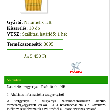
Gyártó:
Naturhelix Kft.
Kiszerelés:
10 db
VTSZ:
Szállítási határidő: 1 hét
Termékazonosító:
3895
5,450 Ft
Ár:
A termékről
Naturhelix testgyertya - Teafa 10 db - HH
1. Általános információk a testgyertyáról
A testgyertya a fülgyertya hatásmechanizmusán alapuló
természetgyógyászati eszköz. Ez a hatásmechanizmus a következő
jótékony részfolyamatok együtteséből áll össze egységes egésszé