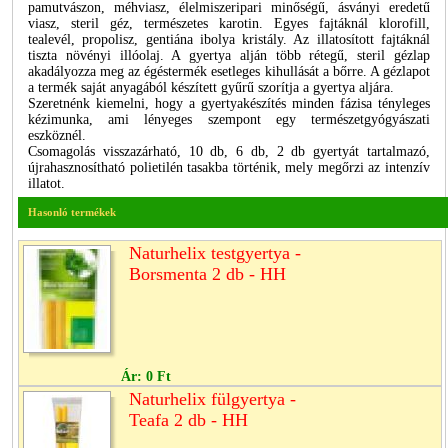
pamutvászon, méhviasz, élelmiszeripari minőségű, ásványi eredetű
viasz, steril géz, természetes karotin. Egyes fajtáknál klorofill,
tealevél, propolisz, gentiána ibolya kristály. Az illatosított fajtáknál
tiszta növényi illóolaj. A gyertya alján több rétegű, steril gézlap
akadályozza meg az égéstermék esetleges kihullását a bőrre. A gézlapot
a termék saját anyagából készített gyűrű szorítja a gyertya aljára.
Szeretnénk kiemelni, hogy a gyertyakészítés minden fázisa tényleges
kézimunka, ami lényeges szempont egy természetgyógyászati
eszköznél.
Csomagolás visszazárható, 10 db, 6 db, 2 db gyertyát tartalmazó,
újrahasznosítható polietilén tasakba történik, mely megőrzi az intenzív
illatot.
Hasonló termékek
Naturhelix testgyertya -
Borsmenta 2 db - HH
Ár:
0 Ft
Naturhelix fülgyertya -
Teafa 2 db - HH