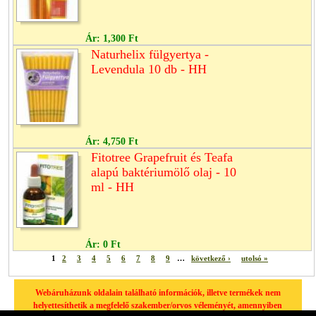
Ár:
1,300 Ft
Naturhelix fülgyertya -
Levendula 10 db - HH
Ár:
4,750 Ft
Fitotree Grapefruit és Teafa
alapú baktériumölő olaj - 10
ml - HH
Ár:
0 Ft
1
2
3
4
5
6
7
8
9
…
következő ›
utolsó »
Webáruházunk oldalain található információk, illetve termékek nem
helyettesíthetik a megfelelő szakember/orvos véleményét, amennyiben