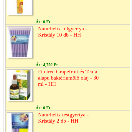
Ár:
0 Ft
Naturhelix fülgyertya -
Kristály 10 db - HH
Ár:
4,750 Ft
Fitotree Grapefruit és Teafa
alapú baktériumölő olaj - 30
ml - HH
Ár:
0 Ft
Naturhelix testgyertya -
Kristály 2 db - HH