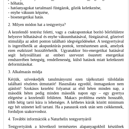
- hőhatás,
- hatóanyagokat tartalmazó füstgázok, gőzök keletkezése,
- enyhe vákuum képzése,
- bioenergetikai hatás.
2. Milyen módon hat a testgyertya?
A kezelendő testrész feletti, vagy a csakrapontokat borító bőrfelületre
helyezve hőhatásával és enyhe vákuumhatásával, füstgázaival, gőzeivel
stimulálja az adott ponton található idegvégződéseket. A testgyertyával
is ingerelhetők az akupunktúrás pontok, természetesen azok, amelyek
ezen eszközzel hozzáférhetők. Ugyanakkor bio-energetikai hatásával
segít helyreállítani az emberi szervezet összetett energetikai
rendszerében betegség, rendellenesség, külső hatások miatt keletkezett
deformitásokat.
3. Alkalmazás módja
Kérjük, szíveskedjék tanulmányozni ezen tájékoztató túloldalán
található részletes útmutatót! Használata egyedül, önmagunkon nem
ajánlott! Szokásos kezelési folyamat az első héten minden nap, a
második héten pedig minden második napon egy – egy gyertya
elégetése a kezelendő felületen. Makacs probléma esetén hosszabb,
több hétig tartó kúra is lehetséges. A kéthetes kúrák között minimum
egy hét szünetet kell tartani. Ha a panaszok ezek után sem csökkennek,
forduljon szakorvoshoz.
4. További információk a Naturhelix testgyertyáról
Testgyertyáink a következő természetes alapanyagokból készülnek