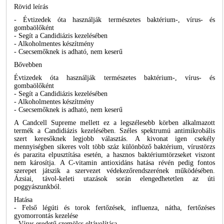
Rövid leírás
- Évtizedek óta használják természetes baktérium-, vírus- és
gombaölőként
- Segít a Candidiázis kezelésében
- Alkoholmentes készítmény
- Csecsemőknek is adható, nem keserű
Bővebben
Évtizedek óta használják természetes baktérium-, vírus- és
gombaölőként
- Segít a Candidiázis kezelésében
- Alkoholmentes készítmény
- Csecsemőknek is adható, nem keserű
A Candcell Supreme mellett ez a legszélesebb körben alkalmazott
termék a Candidiázis kezelésében. Széles spektrumú antimikrobális
szert keresőknek legjobb választás. A kivonat igen csekély
mennyiségben sikeres volt több száz különböző baktérium, vírustörzs
és parazita elpusztítása esetén, a hasznos baktériumtörzseket viszont
nem károsítja. A C-vitamin antioxidáns hatása révén pedig fontos
szerepet játszik a szervezet védekezőrendszerének működésében.
Ázsiai, távol-keleti utazások során elengedhetetlen az úti
poggyászunkból.
Hatása
- Felső légúti és torok fertőzések, influenza, nátha, fertőzéses
gyomorrontás kezelése
- Vírus eredetű szemölcs eltávolítása