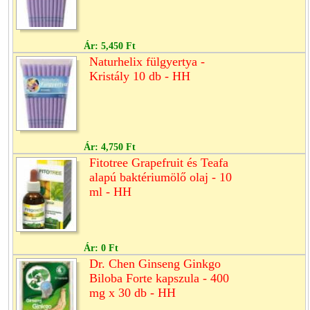
Ár:
5,450 Ft
Naturhelix fülgyertya -
Kristály 10 db - HH
Ár:
4,750 Ft
Fitotree Grapefruit és Teafa
alapú baktériumölő olaj - 10
ml - HH
Ár:
0 Ft
Dr. Chen Ginseng Ginkgo
Biloba Forte kapszula - 400
mg x 30 db - HH