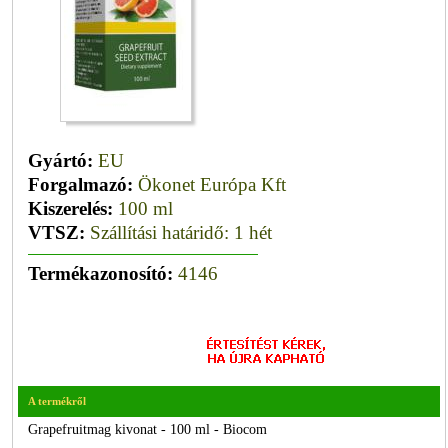
Gyártó:
EU
Forgalmazó:
Ökonet Európa Kft
Kiszerelés:
100 ml
VTSZ:
Szállítási határidő: 1 hét
Termékazonosító:
4146
A termékről
Grapefruitmag kivonat - 100 ml - Biocom