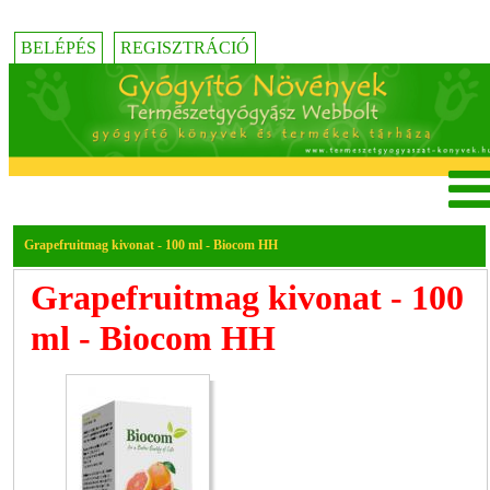
BELÉPÉS
REGISZTRÁCIÓ
Grapefruitmag kivonat - 100 ml - Biocom HH
Grapefruitmag kivonat - 100
ml - Biocom HH