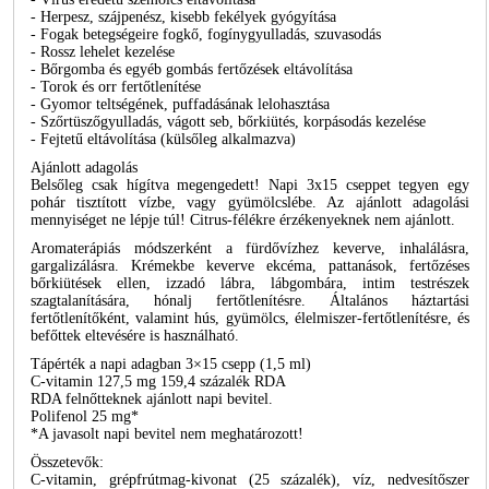
- Herpesz, szájpenész, kisebb fekélyek gyógyítása
- Fogak betegségeire fogkő, fogínygyulladás, szuvasodás
- Rossz lehelet kezelése
- Bőrgomba és egyéb gombás fertőzések eltávolítása
- Torok és orr fertőtlenítése
- Gyomor teltségének, puffadásának lelohasztása
- Szőrtüszőgyulladás, vágott seb, bőrkiütés, korpásodás kezelése
- Fejtetű eltávolítása (külsőleg alkalmazva)
Ajánlott adagolás
Belsőleg csak hígítva megengedett! Napi 3x15 cseppet tegyen egy
pohár tisztított vízbe, vagy gyümölcslébe. Az ajánlott adagolási
mennyiséget ne lépje túl! Citrus-félékre érzékenyeknek nem ajánlott.
Aromaterápiás módszerként a fürdővízhez keverve, inhalálásra,
gargalizálásra. Krémekbe keverve ekcéma, pattanások, fertőzéses
bőrkiütések ellen, izzadó lábra, lábgombára, intim testrészek
szagtalanítására, hónalj fertőtlenítésre. Általános háztartási
fertőtlenítőként, valamint hús, gyümölcs, élelmiszer-fertőtlenítésre, és
befőttek eltevésére is használható.
Tápérték a napi adagban 3×15 csepp (1,5 ml)
C-vitamin 127,5 mg 159,4 százalék RDA
RDA felnőtteknek ajánlott napi bevitel.
Polifenol 25 mg*
*A javasolt napi bevitel nem meghatározott!
Összetevők:
C-vitamin, grépfrútmag-kivonat (25 százalék), víz, nedvesítőszer