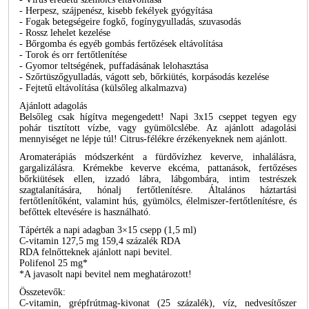
- Herpesz, szájpenész, kisebb fekélyek gyógyítása
- Fogak betegségeire fogkő, fogínygyulladás, szuvasodás
- Rossz lehelet kezelése
- Bőrgomba és egyéb gombás fertőzések eltávolítása
- Torok és orr fertőtlenítése
- Gyomor teltségének, puffadásának lelohasztása
- Szőrtüszőgyulladás, vágott seb, bőrkiütés, korpásodás kezelése
- Fejtetű eltávolítása (külsőleg alkalmazva)
Ajánlott adagolás
Belsőleg csak hígítva megengedett! Napi 3x15 cseppet tegyen egy
pohár tisztított vízbe, vagy gyümölcslébe. Az ajánlott adagolási
mennyiséget ne lépje túl! Citrus-félékre érzékenyeknek nem ajánlott.
Aromaterápiás módszerként a fürdővízhez keverve, inhalálásra,
gargalizálásra. Krémekbe keverve ekcéma, pattanások, fertőzéses
bőrkiütések ellen, izzadó lábra, lábgombára, intim testrészek
szagtalanítására, hónalj fertőtlenítésre. Általános háztartási
fertőtlenítőként, valamint hús, gyümölcs, élelmiszer-fertőtlenítésre, és
befőttek eltevésére is használható.
Tápérték a napi adagban 3×15 csepp (1,5 ml)
C-vitamin 127,5 mg 159,4 százalék RDA
RDA felnőtteknek ajánlott napi bevitel.
Polifenol 25 mg*
*A javasolt napi bevitel nem meghatározott!
Összetevők:
C-vitamin, grépfrútmag-kivonat (25 százalék), víz, nedvesítőszer