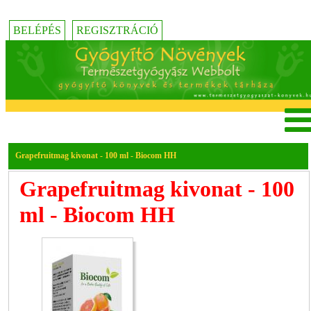
BELÉPÉS
REGISZTRÁCIÓ
Grapefruitmag kivonat - 100 ml - Biocom HH
Grapefruitmag kivonat - 100
ml - Biocom HH