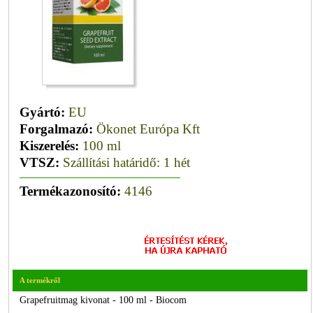
Gyártó:
EU
Forgalmazó:
Ökonet Európa Kft
Kiszerelés:
100 ml
VTSZ:
Szállítási határidő: 1 hét
Termékazonosító:
4146
A termékről
Grapefruitmag kivonat - 100 ml - Biocom