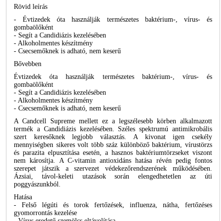
Rövid leírás
- Évtizedek óta használják természetes baktérium-, vírus- és
gombaölőként
- Segít a Candidiázis kezelésében
- Alkoholmentes készítmény
- Csecsemőknek is adható, nem keserű
Bővebben
Évtizedek óta használják természetes baktérium-, vírus- és
gombaölőként
- Segít a Candidiázis kezelésében
- Alkoholmentes készítmény
- Csecsemőknek is adható, nem keserű
A Candcell Supreme mellett ez a legszélesebb körben alkalmazott
termék a Candidiázis kezelésében. Széles spektrumú antimikrobális
szert keresőknek legjobb választás. A kivonat igen csekély
mennyiségben sikeres volt több száz különböző baktérium, vírustörzs
és parazita elpusztítása esetén, a hasznos baktériumtörzseket viszont
nem károsítja. A C-vitamin antioxidáns hatása révén pedig fontos
szerepet játszik a szervezet védekezőrendszerének működésében.
Ázsiai, távol-keleti utazások során elengedhetetlen az úti
poggyászunkból.
Hatása
- Felső légúti és torok fertőzések, influenza, nátha, fertőzéses
gyomorrontás kezelése
- Vírus eredetű szemölcs eltávolítása