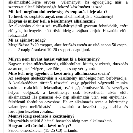
alkalmazható.Kérje orvosa véleményét, ha egyidejűleg más, a
szervezet ellenállóképességét fokozó készítményt is szed.
Mit kell megfontolni terhesség- és szoptatás ideje alatt?
Terhesek és szoptatós anyák nem alkalmazhatják a készítményt.
Hogyan és mikor kell a készítményt alkalmazni?
Az alkoholos oldat a száj nyálkahártyájáról gyorsan felszívódik, ezért
előnyös, ha lenyelés előtt rövid ideig a szájban tartjuk. Használat előtt
felrázandó!
Mi az ajánlott adag?
Megelőzésre 3x20 cseppet, akut fertőzés esetén az első napon 50 csepp,
majd 2 napig óránként 10-20 cseppet adagoljunk.
Milyen nem kívánt hatást válthat ki a készítmény?
Nagyon ritkán túlérzékenység előfordulhat; kiütés, viszketés, duzzadás
az arcon, nehézlégzés, szédülés, alacsony vérnyomás.
Mire kell még ügyelnie a készítmény alkalmazása során?
Az esetleges üledékkiválás a készítmény minőségét nem befolyásolja.
A közlekedésben történő részvétel vagy gépekkel végzendő munka
során a reakcióidő lelassulhat, ezért gépjárművezetők és veszélyes
helyen dolgozók a készítményt csak közvetlenül alvás előtt
alkalmazzák! Ha panaszai 4-5 nap alkalmazás után sem enyhülnek,
feltétlenül forduljon orvoshoz. Ha az alkalmazás során a készítmény
valamilyen mellékhatását tapasztalná, a kezelést hagyja abba és
forduljon kezelőorvosához.
Mennyi ideig szedhető a készítmény?
Megszakítás nélkül 8 hétnél hosszabb ideig nem alkalmazható.
Hogyan kell tárolni a készítményt?
Szobahőmérsékleten (15-25 C0) tartandó.