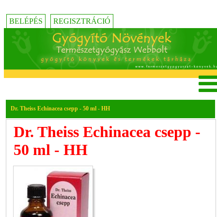
BELÉPÉS
REGISZTRÁCIÓ
Dr. Theiss Echinacea csepp - 50 ml - HH
Dr. Theiss Echinacea csepp -
50 ml - HH