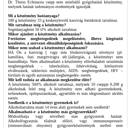
Dr. Theiss Echinacea csepp nem minősülő gyógyhatású készítmény,
melynek hatását tudományos eredmények igazolják.
Mi a készítmény hatóanyaga?
100 g készítmény 33 g keskenylevelű kasvirág őstinktúrát tartalmaz.
Mit tartalmaz még a készítmény?
Segédanyagként 50 tf% alkoholt tartalmaz.
Mikor ajánlott a készítmény alkalmazása?
Fertőzéses megbetegedések megelőzésére, illetve kiegészítő
kezelésére, a szervezet ellenállóképességének fokozására.
Mikor nem szabad a készítményt alkalmazni?
HA Ön a kasvirág [ vagy más fészkesvirágzatú növényre (pl.
kamillára, őszi margitvirágra stb.)]allergiás, a készítményt nem
használhatja. Nem alkalmazható a készítmény előrehaladott szisztémás
megbetegedések – tuberkolózis, fehérvérűség, kötőszöveti
elváltozások, szklerózis multiplex, AIDS- megbetegedések, HIV –
fertőzés és egyéb autoimmun megbetegedés- esetén.
Mit kell tudnia az alkalmazás megkezdése előtt?
A készítmény 50tf% alkoholt tartalmaz, melynek 10 cseppje 0,208 g
alkoholnak felel meg. A készítmény nem adható gyermekeknek,
terheseknek, epilepsziásoknak, agysérülés és más idegrendszeri sérülés
esetén.
Szedhetik-e a készítményt gyermekek is?
Alkoholtartalma miatt 14 éven aluli gyermekek nem szedhetik!
Alkalmazható-e a készítmény más gyógyszerekkel?
Módosíthatja vagy növelheti más gyógyszerek hatását.
Alkoholfogyasztás tilalmát előíró, vagy immunszupresszív
(immunválaszt elnyomó) gyógyszerkészítmények mellett nem