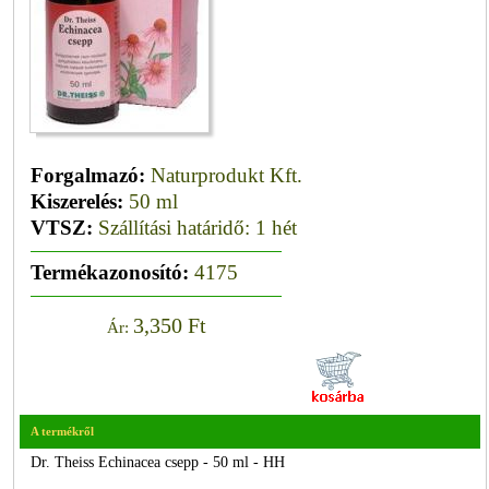
Forgalmazó:
Naturprodukt Kft.
Kiszerelés:
50 ml
VTSZ:
Szállítási határidő: 1 hét
Termékazonosító:
4175
3,350 Ft
Ár:
A termékről
Dr. Theiss Echinacea csepp - 50 ml - HH