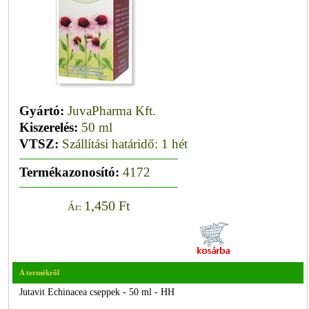
Gyártó:
JuvaPharma Kft.
Kiszerelés:
50 ml
VTSZ:
Szállítási határidő: 1 hét
Termékazonosító:
4172
1,450 Ft
Ár:
A termékről
Jutavit Echinacea cseppek - 50 ml - HH