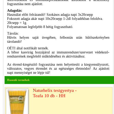
fogyasztása nem ajánlott.
Adagolás:
Használat előtt felrázandó! Szokásos adagja napi 3x20csepp
Fokozott adagja akár napi 10x20csepp 1-2dl folyadékban feloldva.
20csepp = 1g.
Folyamatosan legfeljebb 8 hétig fogyasztható.
Tárolás:
Hűvös helyen saját üvegében, felbontás után hűtőszekrényben
tárolandó!
OÉTI által notifikált termék.
A bíbor kasvirág hozzájárul az immunrendszer/szervezet védekező-
rendszerének megfelelő működéséhez és aktivitásához.
Az étrend-kiegészítő fogyasztása nem helyettesíti a kiegyensúlyozott,
változatos, vegyes étrendet és az egészséges életmódot! Az ajánlott
napi mennyiséget ne lépje túl!
Hasonló termékek
Naturhelix testgyertya -
Teafa 10 db - HH