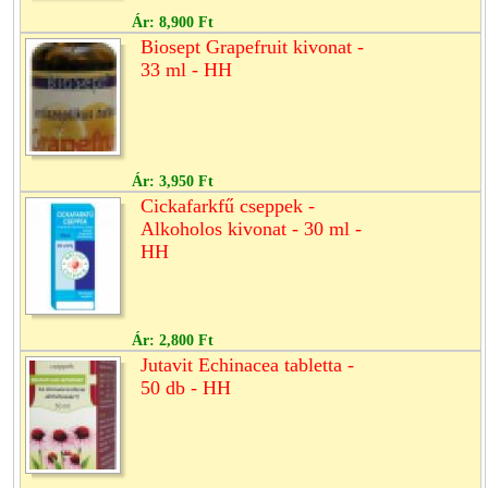
Ár:
8,900 Ft
Biosept Grapefruit kivonat -
33 ml - HH
Ár:
3,950 Ft
Cickafarkfű cseppek -
Alkoholos kivonat - 30 ml -
HH
Ár:
2,800 Ft
Jutavit Echinacea tabletta -
50 db - HH