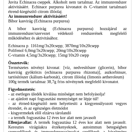
Juvita Echinacea cseppek. Alkoholt nem tartalmaz. Az immunrendszer
aktivitásáért. Echinace purpurea kivonatot és C-vitamint tartalmazó
étrend-kiegészítő citrom illóolaj.
Az immunrendszer aktivitásáért!
Bíbor kasvirág (Echinacea purpurea)
A bíbor kasvirág (Echinacea purpurea) hozzájárul az
immunrendszer/szervezet védekező rendszerének megfelelő
működéséhez és aktivitásához.
Echinacea p. 1161mg/3x20csepp; 3870mg/10x20csepp
Polifenol 6,0mg/3x20csepp; 20mg/10x20csepp
C-vitamin 4,5mg/3x20csepp; 15mg/10x20 csepp
Összetevők:
Természetes növényi kivonat: [víz, nedvesítőszer (glicerin), bíbor
kasvirág gyöktörzs (echinacea purpurea rhizoma)], aszkorbinsav,
tartósítószer (kálium-karbonát), citrom illóolaj (limonis aetheroleum)
100g termék tartalmaz 38,7g friss növénynek megfelelő kivonatot.
Figyelmeztetés:
- az esetleges üledék kiválása minőséget nem befolyásolja!
- az ajánlott napi fogyasztási mennyiséget ne lépje túl!
- az étrned-kiegészítő nem helyettesíti a kiegyensúlyozott vegyes
étrendet, és az egészséges életmódot
- kisgyermekek elől elzárva tárolandó
- a termék fogyasztása 12 éves kor alatt nem javasolt
Ellenjavallat:
A termék fogyasztása 12 éves kor alatt nem javasolt.
Keresztes virágúakra érzékenyeknek, autoimmun betegségben
szenvedőknek és immundepresszánsokat szedőknek a készítmény