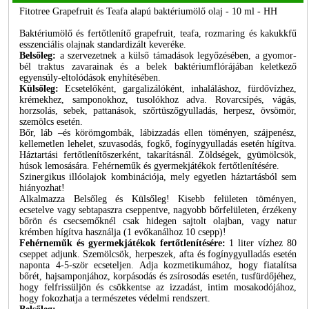
Fitotree Grapefruit és Teafa alapú baktériumölő olaj - 10 ml - HH
Baktériumölő és fertőtlenítő grapefruit, teafa, rozmaring és kakukkfű
esszenciális olajnak standardizált keveréke.
Belsőleg:
a szervezetnek a külső támadások legyőzésében, a gyomor-
bél traktus zavarainak és a belek baktériumflórájában keletkező
egyensúly-eltolódások enyhítésében.
Külsőleg:
Ecsetelőként, gargalizálóként, inhaláláshoz, fürdővízhez,
krémekhez, samponokhoz, tusolókhoz adva. Rovarcsípés, vágás,
horzsolás, sebek, pattanások, szőrtüszőgyulladás, herpesz, övsömör,
szemölcs esetén.
Bőr, láb –és körömgombák, lábizzadás ellen töményen, szájpenész,
kellemetlen lehelet, szuvasodás, fogkő, fogínygyulladás esetén hígítva.
Háztartási fertőtlenítőszerként, takarításnál. Zöldségek, gyümölcsök,
húsok lemosására. Fehérneműk és gyermekjátékok fertőtlenítésére.
Szinergikus illóolajok kombinációja, mely egyetlen háztartásból sem
hiányozhat!
Alkalmazza Belsőleg és Külsőleg! Kisebb felületen töményen,
ecsetelve vagy sebtapaszra cseppentve, nagyobb bőrfelületen, érzékeny
bőrön és csecsemőknél csak hidegen sajtolt olajban, vagy natur
krémben hígítva használja (1 evőkanálhoz 10 csepp)!
Fehérneműk és gyermekjátékok fertőtlenítésére:
1 liter vízhez 80
cseppet adjunk. Szemölcsök, herpeszek, afta és fogínygyulladás esetén
naponta 4-5-ször ecseteljen. Adja kozmetikumához, hogy fiatalítsa
bőrét, hajsamponjához, korpásodás és zsírosodás esetén, tusfürdőjéhez,
hogy felfrissüljön és csökkentse az izzadást, intim mosakodójához,
hogy fokozhatja a természetes védelmi rendszert.