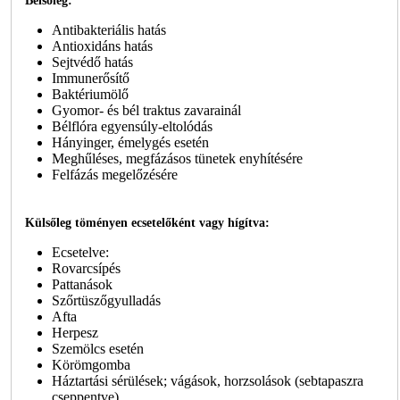
Belsőleg:
Antibakteriális hatás
Antioxidáns hatás
Sejtvédő hatás
Immunerősítő
Baktériumölő
Gyomor- és bél traktus zavarainál
Bélflóra egyensúly-eltolódás
Hányinger, émelygés esetén
Meghűléses, megfázásos tünetek enyhítésére
Felfázás megelőzésére
Külsőleg töményen ecsetelőként vagy hígítva:
Ecsetelve:
Rovarcsípés
Pattanások
Szőrtüszőgyulladás
Afta
Herpesz
Szemölcs esetén
Körömgomba
Háztartási sérülések; vágások, horzsolások (sebtapaszra
cseppentve)