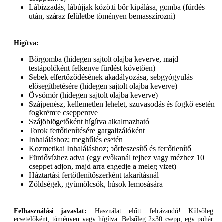
Lábizzadás, lábújjak közötti bőr kipálása, gomba (fürdés
után, száraz felületbe töményen bemasszírozni)
Hígítva:
Bőrgomba (hidegen sajtolt olajba keverve, majd
testápolóként felkenve fürdést követően)
Sebek elfertőződésének akadályozása, sebgyógyulás
elősegíthetésére (hidegen sajtolt olajba keverve)
Övsömör (hidegen sajtolt olajba keverve)
Szájpenész, kellemetlen lehelet, szuvasodás és fogkő esetén
fogkrémre cseppentve
Szájöblögetőként hígítva alkalmazható
Torok fertőtlenítésére gargalizálóként
Inhaláláshoz; meghűlés esetén
Kozmetikai Inhaláláshoz; bőrfeszesítő és fertőtlenítő
Fürdővízhez adva (egy evőkanál tejhez vagy mézhez 10
cseppet adjon, majd arra engedje a meleg vizet)
Háztartási fertőtlenítőszerként takarításnál
Zöldségek, gyümölcsök, húsok lemosására
Felhasználási javaslat:
Használat előtt felrázandó! Külsőleg
ecsetelőként, töményen vagy hígítva. Belsőleg 2x30 csepp, egy pohár