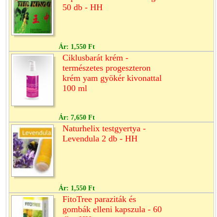
50 db - HH
Ár:
1,550 Ft
Ciklusbarát krém -
természetes progeszteron
krém yam gyökér kivonattal
100 ml
Ár:
7,650 Ft
Naturhelix testgyertya -
Levendula 2 db - HH
Ár:
1,550 Ft
FitoTree paraziták és
gombák elleni kapszula - 60