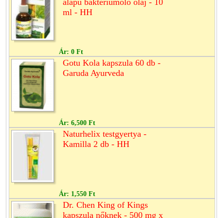
alapú baktériumölő olaj - 10
ml - HH
Ár:
0 Ft
Gotu Kola kapszula 60 db -
Garuda Ayurveda
Ár:
6,500 Ft
Naturhelix testgyertya -
Kamilla 2 db - HH
Ár:
1,550 Ft
Dr. Chen King of Kings
kapszula nőknek - 500 mg x