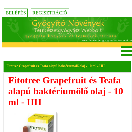
BELÉPÉS
REGISZTRÁCIÓ
Fitotree Grapefruit és Teafa alapú baktériumölő olaj - 10 ml - HH
Fitotree Grapefruit és Teafa
alapú baktériumölő olaj - 10
ml - HH