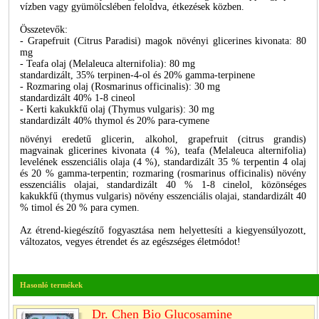
vízben vagy gyümölcslében feloldva, étkezések közben.
Összetevők:
- Grapefruit (Citrus Paradisi) magok növényi glicerines kivonata: 80
mg
- Teafa olaj (Melaleuca alternifolia): 80 mg
standardizált, 35% terpinen-4-ol és 20% gamma-terpinene
- Rozmaring olaj (Rosmarinus officinalis): 30 mg
standardizált 40% 1-8 cineol
- Kerti kakukkfű olaj (Thymus vulgaris): 30 mg
standardizált 40% thymol és 20% para-cymene
növényi eredetű glicerin, alkohol, grapefruit (citrus grandis)
magvainak glicerines kivonata (4 %), teafa (Melaleuca alternifolia)
levelének esszenciális olaja (4 %), standardizált 35 % terpentin 4 olaj
és 20 % gamma-terpentin; rozmaring (rosmarinus officinalis) növény
esszenciális olajai, standardizált 40 % 1-8 cinelol, közönséges
kakukkfű (thymus vulgaris) növény esszenciális olajai, standardizált 40
% timol és 20 % para cymen.
Az étrend-kiegészítő fogyasztása nem helyettesíti a kiegyensúlyozott,
változatos, vegyes étrendet és az egészséges életmódot!
Hasonló termékek
Dr. Chen Bio Glucosamine