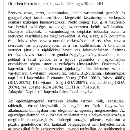
Dr. Chen Ferro komplex kapszula - 387 mg x 30 db - HH
Szerves vasat, rezet, vitaminokat, natúr vastartalmú gombát és
gyógynövényt tartalmazó étrend-kiegészítő készítmény a vérképzés
számára szükséges hatóanyagokkal. Nettó tömeg: 11,6 g. A megfelelő
vas bevitel szükséges az oxigén szervezeten belüli szállításához.
Bizonyos állapotok, a várandósság és szoptatás időszaka esetén a
szervezet vasszükséglete megnövekedhet. A vas, a réz, a B12-vitamin
és a folsav részt vesz a normál vérképzésben. A réz részt vesz a
szervezet vas anyagcseréjében, és a vas szállításában. A C-vitamin
szerepet játszik a táplálékkal bevitt vas felszívódásában. Számos
természetes vasat tartalmazó gomba és gyógynövény használata, mint
például a fafül gomba és a jujuba gyümölcs a hagyományos
orvoslásban régóta ismert a vérképzés támogatására. Összetevők 1
kapszulára: fafül gomba kivonat, jujuba gyümölcs őrlemény, zselatin,
vas-fumarát, C-vitamin, réz-szulfát, folsav, B12-vitamin. Hatóanyagok
napi 2 x 1 kapszulára: C-vitamin: 80 mg (RDA 100%), folsav: 400ľg
(RDA 200%), B12-vitamin: 5 ľg (RDA 200%), vas: 28,02 mg (RDA
200%), réz: 2,4 mg (RDA 240%). OÉTI sz.: 7141/2010.
Adagolás: Napi 2 x 1 kapszula folyadékkal lenyelve.
Az egészségmegőrző termékek körébe tartozó teák, kapszulák,
tabletták, étrend-kiegészítők és egyéb termékek fogyasztása,
alkalmazása önmagában nem elegendő az egészség megőrzéséhez. Az
egészséges életmód nélkülözhetetlen elemei még a helyes táplálkozás, a
megfelelő mennyiségű és minőségű mozgás, pihenés, valamint a
pozitív gondolkodás. Már kialakult betegségeknél nem helyettesíthetik
az orvos által felírt gyógyszereket, javasolt terápiákat, de segíthetnek a