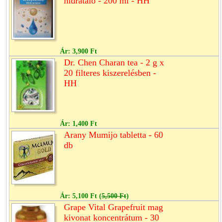
hidratáló - 200 ml - HH
Ár:
3,900 Ft
Dr. Chen Charan tea - 2 g x
20 filteres kiszerelésben -
HH
Ár:
1,400 Ft
Arany Mumijo tabletta - 60
db
Ár:
5,100 Ft
(
5,500 Ft
)
Grape Vital Grapefruit mag
kivonat koncentrátum - 30