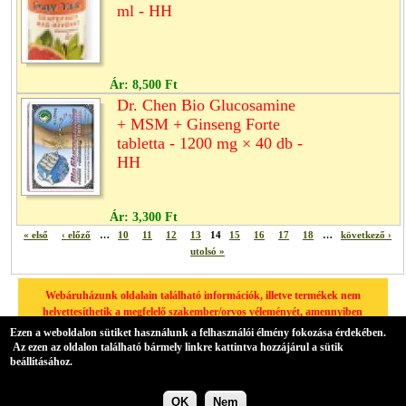
ml - HH
Ár:
8,500 Ft
Dr. Chen Bio Glucosamine
+ MSM + Ginseng Forte
tabletta - 1200 mg × 40 db -
HH
Ár:
3,300 Ft
« első
‹ előző
…
10
11
12
13
14
15
16
17
18
…
következő ›
utolsó »
Webáruházunk oldalain található információk, illetve termékek nem
helyettesíthetik a megfelelő szakember/orvos véleményét, amennyiben
egészségügyi problémája van, kérjük minden esetben forduljon
Ezen a weboldalon sütiket használunk a felhasználói élmény fokozása érdekében.
háziorvosához.
Az ezen az oldalon található bármely linkre kattintva hozzájárul a sütik
beállításához.
Drupal elektronikus kereskedelem
Übercart háttérrel.
OK
Nem