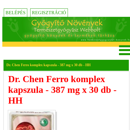
BELÉPÉS
REGISZTRÁCIÓ
Dr. Chen Ferro komplex kapszula - 387 mg x 30 db - HH
Dr. Chen Ferro komplex
kapszula - 387 mg x 30 db -
HH