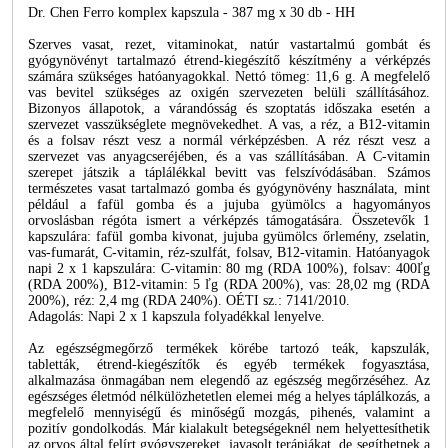
Dr. Chen Ferro komplex kapszula - 387 mg x 30 db - HH
Szerves vasat, rezet, vitaminokat, natúr vastartalmú gombát és
gyógynövényt tartalmazó étrend-kiegészítő készítmény a vérképzés
számára szükséges hatóanyagokkal. Nettó tömeg: 11,6 g. A megfelelő
vas bevitel szükséges az oxigén szervezeten belüli szállításához.
Bizonyos állapotok, a várandósság és szoptatás időszaka esetén a
szervezet vasszükséglete megnövekedhet. A vas, a réz, a B12-vitamin
és a folsav részt vesz a normál vérképzésben. A réz részt vesz a
szervezet vas anyagcseréjében, és a vas szállításában. A C-vitamin
szerepet játszik a táplálékkal bevitt vas felszívódásában. Számos
természetes vasat tartalmazó gomba és gyógynövény használata, mint
például a fafül gomba és a jujuba gyümölcs a hagyományos
orvoslásban régóta ismert a vérképzés támogatására. Összetevők 1
kapszulára: fafül gomba kivonat, jujuba gyümölcs őrlemény, zselatin,
vas-fumarát, C-vitamin, réz-szulfát, folsav, B12-vitamin. Hatóanyagok
napi 2 x 1 kapszulára: C-vitamin: 80 mg (RDA 100%), folsav: 400ľg
(RDA 200%), B12-vitamin: 5 ľg (RDA 200%), vas: 28,02 mg (RDA
200%), réz: 2,4 mg (RDA 240%). OÉTI sz.: 7141/2010.
Adagolás: Napi 2 x 1 kapszula folyadékkal lenyelve.
Az egészségmegőrző termékek körébe tartozó teák, kapszulák,
tabletták, étrend-kiegészítők és egyéb termékek fogyasztása,
alkalmazása önmagában nem elegendő az egészség megőrzéséhez. Az
egészséges életmód nélkülözhetetlen elemei még a helyes táplálkozás, a
megfelelő mennyiségű és minőségű mozgás, pihenés, valamint a
pozitív gondolkodás. Már kialakult betegségeknél nem helyettesíthetik
az orvos által felírt gyógyszereket, javasolt terápiákat, de segíthetnek a