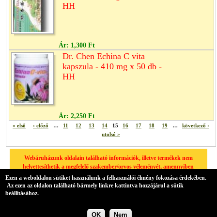
HH
Ár:
1,300 Ft
Dr. Chen Echina C vita
kapszula - 410 mg x 50 db -
HH
Ár:
2,250 Ft
« első
‹ előző
…
11
12
13
14
15
16
17
18
19
…
következő ›
utolsó »
Webáruházunk oldalain található információk, illetve termékek nem
helyettesíthetik a megfelelő szakember/orvos véleményét, amennyiben
egészségügyi problémája van, kérjük minden esetben forduljon
Ezen a weboldalon sütiket használunk a felhasználói élmény fokozása érdekében.
háziorvosához.
Az ezen az oldalon található bármely linkre kattintva hozzájárul a sütik
beállításához.
Drupal elektronikus kereskedelem
Übercart háttérrel.
OK
Nem