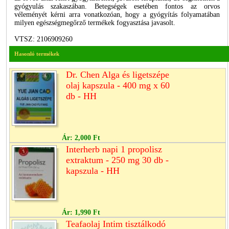
gyógyulás szakaszában. Betegségek esetében fontos az orvos
véleményét kérni arra vonatkozóan, hogy a gyógyítás folyamatában
milyen egészségmegőrző termékek fogyasztása javasolt.
VTSZ: 2106909260
Hasonló termékek
Dr. Chen Alga és ligetszépe
olaj kapszula - 400 mg x 60
db - HH
Ár:
2,000 Ft
Interherb napi 1 propolisz
extraktum - 250 mg 30 db -
kapszula - HH
Ár:
1,990 Ft
Teafaolaj Intim tisztálkodó