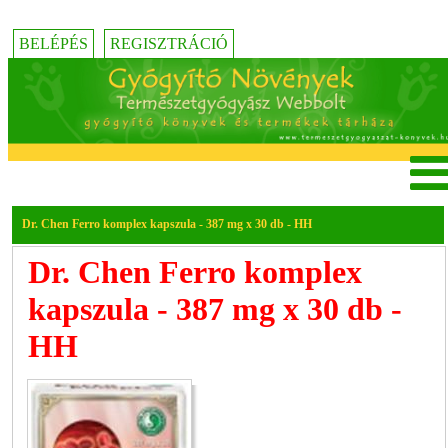
BELÉPÉS
REGISZTRÁCIÓ
Dr. Chen Ferro komplex kapszula - 387 mg x 30 db - HH
Dr. Chen Ferro komplex
kapszula - 387 mg x 30 db -
HH