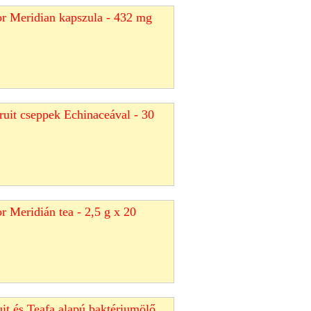
 Meridian kapszula - 432 mg
ruit cseppek Echinaceával - 30
 Meridián tea - 2,5 g x 20
uit és Teafa alapú baktériumölő