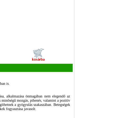
ban is.
ztása, alkalmazása önmagában nem elegendő az
s minőségű mozgás, pihenés, valamint a pozitív
segíthetnek a gyógyulás szakaszában. Betegségek
ek fogyasztása javasolt.