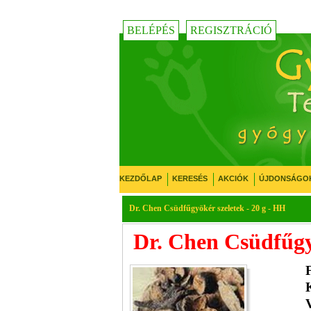
BELÉPÉS
REGISZTRÁCIÓ
KEZDŐLAP
KERESÉS
AKCIÓK
ÚJDONSÁGO
Dr. Chen Csüdfűgyökér szeletek - 20 g - HH
Dr. Chen Csüdfűgy
K