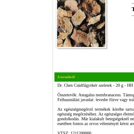
A termékről
Dr. Chen Csüdfűgyökér szeletek - 20 g - HH
Összetevők: Astagalus membranaceus. Támogat
Felhasználási javaslat: levesbe főzve vagy teá
Az egészségmegőrző termékek körébe tartoz
egészség megőrzéséhez. Az egészséges életmó
gondolkodás. Már kialakult betegségeknél nem
esetében fontos az orvos véleményét kérni a
VTSZ: 1211200000