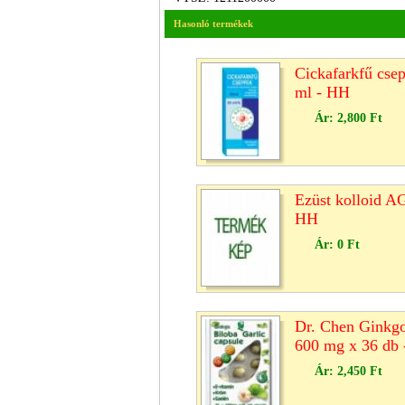
Hasonló termékek
Cickafarkfű csep
ml - HH
Ár:
2,800 Ft
Ezüst kolloid A
HH
Ár:
0 Ft
Dr. Chen Ginkgo
600 mg x 36 db
Ár:
2,450 Ft