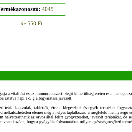
Termékazonosító:
4045
550 Ft
Ár:
ja a vitalitást és az immunrendszert. Segít kimerültség esetén és a menopauzá
ba áztatva napi 1-5 g elfogyasztása javasolt.
ó teák, kapszulák, tabletták, étrend-kiegészítők és egyéb termékek fogyas
d nélkülözhetetlen elemei még a helyes táplálkozás, a megfelelő mennyiségű é
 helyettesíthetik az orvos által felírt gyógyszereket, javasolt terápiákat, de 
rra vonatkozóan, hogy a gyógyítás folyamatában milyen egészségmegőrző termék