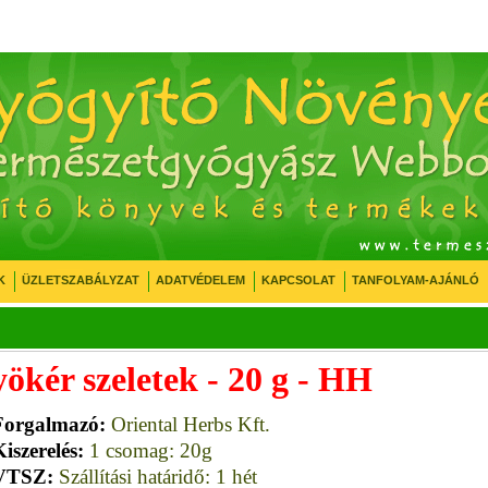
K
ÜZLETSZABÁLYZAT
ADATVÉDELEM
KAPCSOLAT
TANFOLYAM-AJÁNLÓ
ökér szeletek - 20 g - HH
Forgalmazó:
Oriental Herbs Kft.
iszerelés:
1 csomag: 20g
VTSZ:
Szállítási határidő: 1 hét