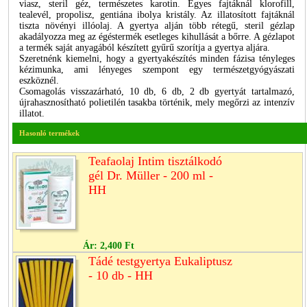
viasz, steril géz, természetes karotin. Egyes fajtáknál klorofill,
tealevél, propolisz, gentiána ibolya kristály. Az illatosított fajtáknál
tiszta növényi illóolaj. A gyertya alján több rétegű, steril gézlap
akadályozza meg az égéstermék esetleges kihullását a bőrre. A gézlapot
a termék saját anyagából készített gyűrű szorítja a gyertya aljára.
Szeretnénk kiemelni, hogy a gyertyakészítés minden fázisa tényleges
kézimunka, ami lényeges szempont egy természetgyógyászati
eszköznél.
Csomagolás visszazárható, 10 db, 6 db, 2 db gyertyát tartalmazó,
újrahasznosítható polietilén tasakba történik, mely megőrzi az intenzív
illatot.
Hasonló termékek
Teafaolaj Intim tisztálkodó
gél Dr. Müller - 200 ml -
HH
Ár:
2,400 Ft
Tádé testgyertya Eukaliptusz
- 10 db - HH