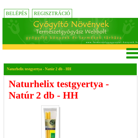
BELÉPÉS
REGISZTRÁCIÓ
Naturhelix testgyertya - Natúr 2 db - HH
Naturhelix testgyertya -
Natúr 2 db - HH