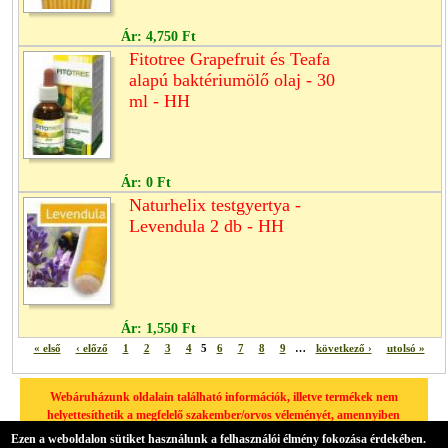
Ár:
4,750 Ft
Fitotree Grapefruit és Teafa
alapú baktériumölő olaj - 30
ml - HH
Ár:
0 Ft
Naturhelix testgyertya -
Levendula 2 db - HH
Ár:
1,550 Ft
« első
‹ előző
1
2
3
4
5
6
7
8
9
…
következő ›
utolsó »
Webáruházunk oldalain található információk, illetve termékek nem
helyettesíthetik a megfelelő szakember/orvos véleményét, amennyiben
egészségügyi problémája van, kérjük minden esetben forduljon
Ezen a weboldalon sütiket használunk a felhasználói élmény fokozása érdekében.