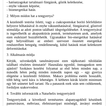
- hatóanyagokat tartalmazó füstgázok, gőzök keletkezése,
- enyhe vákuum képzése,
- bioenergetikai hatás.
2. Milyen módon hat a testgyertya?
A kezelendő testrész feletti, vagy a csakrapontokat borító bőrfelületre
helyezve hőhatásával és enyhe vákuumhatásával, füstgázaival, gőzeivel
stimulálja az adott ponton található idegvégződéseket. A testgyertyával
is ingerelhetők az akupunktúrás pontok, természetesen azok, amelyek
ezen eszközzel hozzáférhetők. Ugyanakkor bio-energetikai hatásával
segít helyreállítani az emberi szervezet összetett energetikai
rendszerében betegség, rendellenesség, külső hatások miatt keletkezett
deformitásokat.
3. Alkalmazás módja
Kérjük, szíveskedjék tanulmányozni ezen tájékoztató túloldalán
található részletes útmutatót! Használata egyedül, önmagunkon nem
ajánlott! Szokásos kezelési folyamat az első héten minden nap, a
második héten pedig minden második napon egy – egy gyertya
elégetése a kezelendő felületen. Makacs probléma esetén hosszabb,
több hétig tartó kúra is lehetséges. A kéthetes kúrák között minimum
egy hét szünetet kell tartani. Ha a panaszok ezek után sem csökkennek,
forduljon szakorvoshoz.
4. További információk a Naturhelix testgyertyáról
Testgyertyáink a következő természetes alapanyagokból készülnek
pamutvászon, méhviasz, élelmiszeripari minőségű, ásványi eredetű