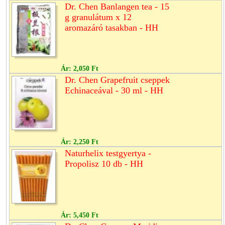
Dr. Chen Banlangen tea - 15
g granulátum x 12
aromazáró tasakban - HH
Ár:
2,050 Ft
Dr. Chen Grapefruit cseppek
Echinaceával - 30 ml - HH
Ár:
2,250 Ft
Naturhelix testgyertya -
Propolisz 10 db - HH
Ár:
5,450 Ft