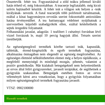
Összetevők: fehér tea. Fogyasztásával a zöld teákra jellemző kiváló
hatás érhető el, még fokozottabban. A teacserje legfiatalabb, még kicsit
szőrös hajtásaiból készítik. A fehér teát a világon sok helyen a -teák
királyának- nevezik. A fiatal teacserjék több polifenolt tartalmaznak,
ezáltal a kínai hagyományos orvoslás szerint fokozottabb antioxidáns
hatása érvényesülhet. A tea hatóanyagai védelmet nyújthatnak a
szervezetben képződő szabadgyökök ellen, ezáltal késleltethetik a
sejtek öregedési folyamatát.
Felhasználási javaslat, adagolás: 1 teafiltert 1 csészényi forrásban lévő
vízzel forrázzuk le, majd 10 percig hagyjuk állni. Tetszés szerint
ízesíthetjük.
Az egészségmegőrző termékek körébe tartozó teák, kapszulák,
tabletták, étrend-kiegészítők és egyéb termékek fogyasztása,
alkalmazása önmagában nem elegendő az egészség megőrzéséhez. Az
egészséges életmód nélkülözhetetlen elemei még a helyes táplálkozás, a
megfelelő mennyiségű és minőségű mozgás, pihenés, valamint a
pozitív gondolkodás. Már kialakult betegségeknél nem helyettesíthetik
az orvos által felírt gyógyszereket, javasolt terápiákat, de segíthetnek a
gyógyulás szakaszában. Betegségek esetében fontos az orvos
véleményét kérni arra vonatkozóan, hogy a gyógyítás folyamatában
milyen egészségmegőrző termékek fogyasztása javasolt.
VTSZ: 0902100000
Hasonló termékek