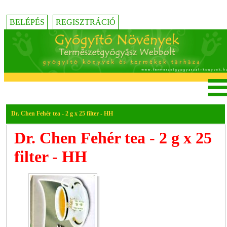
BELÉPÉS
REGISZTRÁCIÓ
Dr. Chen Fehér tea - 2 g x 25 filter - HH
Dr. Chen Fehér tea - 2 g x 25
filter - HH