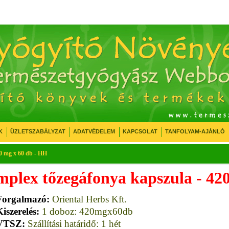
K
ÜZLETSZABÁLYZAT
ADATVÉDELEM
KAPCSOLAT
TANFOLYAM-AJÁNLÓ
0 mg x 60 db - HH
plex tőzegáfonya kapszula - 42
Forgalmazó:
Oriental Herbs Kft.
iszerelés:
1 doboz: 420mgx60db
VTSZ:
Szállítási határidő: 1 hét