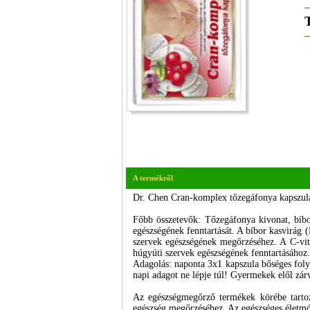
A termékről
Dr. Chen Cran-komplex tőzegáfonya kapszul
Főbb összetevők: Tőzegáfonya kivonat, bíbo
egészségének fenntartását. A bíbor kasvirág 
szervek egészségének megőrzéséhez. A C-vit
húgyúti szervek egészségének fenntartásához.
Adagolás: naponta 3x1 kapszula bőséges folyad
napi adagot ne lépje túl! Gyermekek elől zárv
Az egészségmegőrző termékek körébe tartoz
egészség megőrzéséhez. Az egészséges életmó