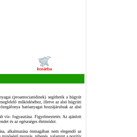
yagai (proantocianidinek) segíthetik a húgyút
 megfelelő működéséhez, illetve az alsó húgyúti
tőzegáfonya hatóanyagai hozzájárulnak az alsó
t víz- fogyasztása. Figyelmeztetés: Az ajánlott
endet és az egészséges életmódot.
ztása, alkalmazása önmagában nem elegendő az
s minőségű mozgás, pihenés, valamint a pozitív