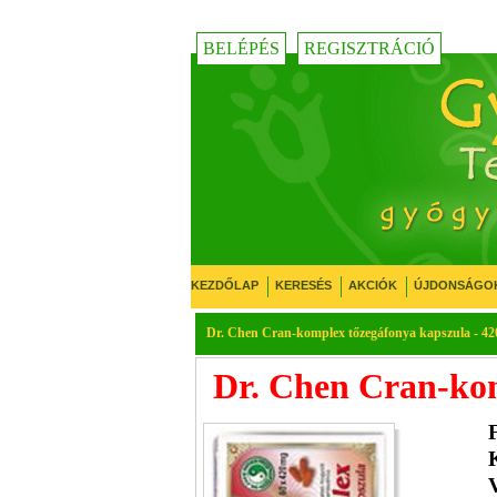
BELÉPÉS
REGISZTRÁCIÓ
KEZDŐLAP
KERESÉS
AKCIÓK
ÚJDONSÁGO
Dr. Chen Cran-komplex tőzegáfonya kapszula - 42
Dr. Chen Cran-kom
K