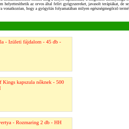
 helyettesíthetik az orvos által felírt gyógyszereket, javasolt terápiákat, de 
rra vonatkozóan, hogy a gyógyítás folyamatában milyen egészségmegőrző termék
a - Izületi fájdalom - 45 db -
f Kings kapszula nőknek - 500
H
gyertya - Rozmaring 2 db - HH