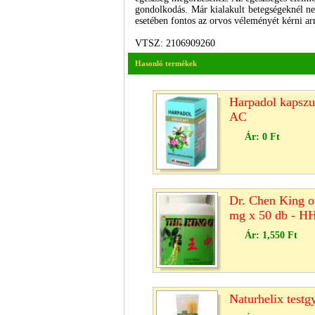
gondolkodás. Már kialakult betegségeknél nem
esetében fontos az orvos véleményét kérni a
VTSZ: 2106909260
Hasonló termékek
Harpadol kapszul
AC
Ár:
0 Ft
Dr. Chen King o
mg x 50 db - H
Ár:
1,550 Ft
Naturhelix test