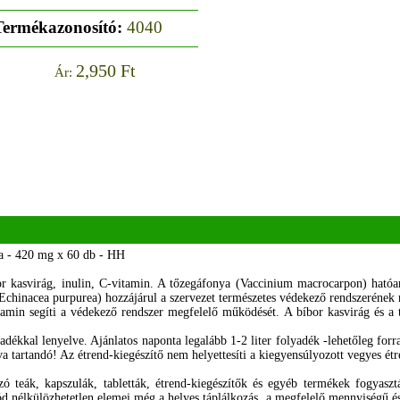
Termékazonosító:
4040
2,950 Ft
Ár:
a - 420 mg x 60 db - HH
r kasvirág, inulin, C-vitamin. A tőzegáfonya (Vaccinium macrocarpon) hatóan
(Echinacea purpurea) hozzájárul a szervezet természetes védekező rendszerének
amin segíti a védekező rendszer megfelelő működését. A bíbor kasvirág és a 
ékkal lenyelve. Ajánlatos naponta legalább 1-2 liter folyadék -lehetőleg forral
a tartandó! Az étrend-kiegészítő nem helyettesíti a kiegyensúlyozott vegyes étr
ó teák, kapszulák, tabletták, étrend-kiegészítők és egyéb termékek fogyas
d nélkülözhetetlen elemei még a helyes táplálkozás, a megfelelő mennyiségű é