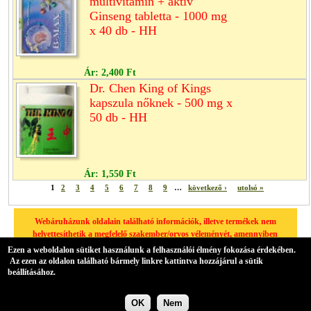
multivitamin + aktív
Ginseng tabletta - 1000 mg
x 40 db - HH
Ár:
2,400 Ft
Dr. Chen King of Kings
kapszula nőknek - 500 mg x
50 db - HH
Ár:
1,550 Ft
1
2
3
4
5
6
7
8
9
…
következő ›
utolsó »
Webáruházunk oldalain található információk, illetve termékek nem
helyettesíthetik a megfelelő szakember/orvos véleményét, amennyiben
egészségügyi problémája van, kérjük minden esetben forduljon
Ezen a weboldalon sütiket használunk a felhasználói élmény fokozása érdekében.
háziorvosához.
Az ezen az oldalon található bármely linkre kattintva hozzájárul a sütik
beállításához.
A hátteret az Übercart biztosítja,
nyílt forrású elektronikus kereskedelmi szoftver
.
OK
Nem