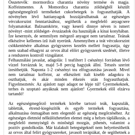
Összetevők: mormordica charantia növény termése és magja.
Koffeinmentes. A Momordica charantia zöldségből készült
egészségmegőrző termékeket cukorbetegek is fogyaszthatják. A
növényben lévő hatóanyagok hozzájárulhatnak az egészséges
vércukorszint fenntartásához, segíthetik a megfelelő anyagcsere
folyamatokat. Balzsamkörte, vagy keserű dinnye néven is ismert
növényt -mint zöldséget- évszázadok óta használják a kínai konyhában.
Íze kesernyés, de semmilyen mérgező anyagot nem tartalmaz. Teának
elkészítve kellemes ízű italt nyerünk. Amennyiben a teát vércukorszint
csökkentésére alkalmas gyógyszeres kezelés mellett fogyasztja, úgy
nem szabad elhagyni az orvos által előírt gyógyszerek szedését, illetve
a rendszeres kontroll vizsgálatot.
Felhasználási javaslat, adagolás: 1 teafiltert 1 csészényi forrásban lévő
vízzel forrázzuk le, majd 5-8 percig hagyjuk állni. Tetszés szerint
ízesíthetjük. Naponta 1-2 csészényi tea elfogyasztása javasolt. Mivel
nem tartalmaz koffeint, az elkészített italt kisebb adagokra is
oszthatjuk, és akár minden étkezés után fogyaszthatjuk.
Figyelmeztetés: Az ajánlott napi adagot ne lépje túl! Gyermekeknek,
terhes és szoptató anyáknak nem ajánlott! Gyermekek elől elzárva
tartandó!
Az egészségmegőrző termékek körébe tartozó teák, kapszulák,
tabletták, étrend-kiegészítők és egyéb termékek fogyasztása,
alkalmazása önmagában nem elegendő az egészség megőrzéséhez. Az
egészséges életmód nélkülözhetetlen elemei még a helyes táplálkozás, a
megfelelő mennyiségű és minőségű mozgás, pihenés, valamint a
pozitív gondolkodás. Már kialakult betegségeknél nem helyettesíthetik
az orvos által felírt gyógyszereket, javasolt terápiákat, de segíthetnek a