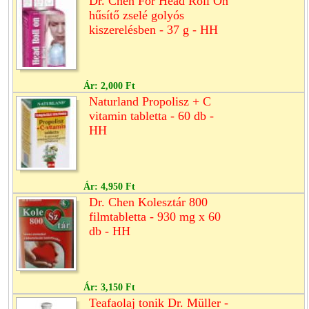
Dr. Chen For Head Roll On
hűsítő zselé golyós
kiszerelésben - 37 g - HH
Ár:
2,000 Ft
Naturland Propolisz + C
vitamin tabletta - 60 db -
HH
Ár:
4,950 Ft
Dr. Chen Kolesztár 800
filmtabletta - 930 mg x 60
db - HH
Ár:
3,150 Ft
Teafaolaj tonik Dr. Müller -