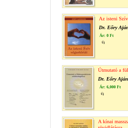
Az isteni Szív
Dr. Eőry Ajá
Ár:
0 Ft
Új
Útmutató a fü
Dr. Eőry Ajá
Ár:
6,000 Ft
Új
A kínai masszá
rövidlátásra