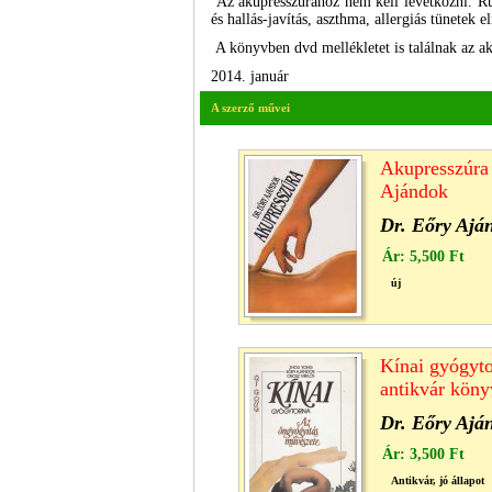
Az akupresszúrához nem kell levetkőzni. Ruhá
és hallás-javítás, aszthma, allergiás tünetek e
A könyvben dvd mellékletet is találnak az ak
2014. január
A szerző művei
Akupresszúra 
Ajándok
Dr. Eőry Ajá
Ár:
5,500 Ft
új
Kínai gyógyto
antikvár köny
Dr. Eőry Ajá
Ár:
3,500 Ft
Antikvár, jó állapot