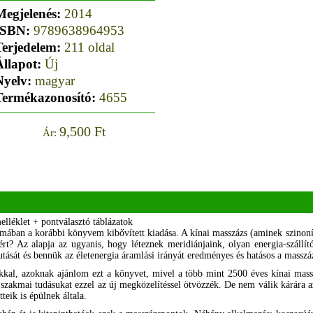
Megjelenés:
2014
ISBN:
9789638964953
Terjedelem:
211 oldal
Állapot:
Új
Nyelv:
magyar
Termékazonosító:
4655
9,500 Ft
Ár:
lléklet + pontválasztó táblázatok
rmában a korábbi könyvem kibővített kiadása. A kínai masszázs (aminek szinoní
rt? Az alapja az ugyanis, hogy léteznek meridiánjaink, olyan energia-szállít
futását és bennük az életenergia áramlási irányát eredményes és hatásos a massz
al, azoknak ajánlom ezt a könyvet, mivel a több mint 2500 éves kínai massz
zakmai tudásukat ezzel az új megközelítéssel ötvözzék. De nem válik kárára a
eik is épülnek általa.