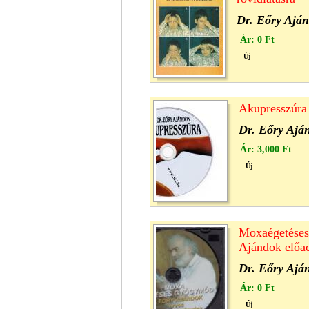
Dr. Eőry Ajá
Ár:
0 Ft
Új
Akupresszúr
Dr. Eőry Ajá
Ár:
3,000 Ft
Új
Moxaégetéses
Ajándok előa
Dr. Eőry Ajá
Ár:
0 Ft
Új