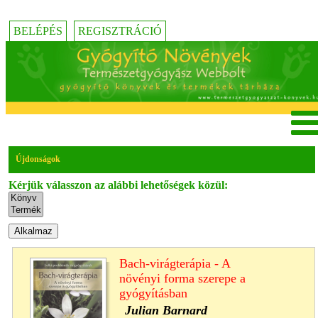
BELÉPÉS
REGISZTRÁCIÓ
Újdonságok
Kérjük válasszon az alábbi lehetőségek közül:
Bach-virágterápia - A
növényi forma szerepe a
gyógyításban
Julian Barnard