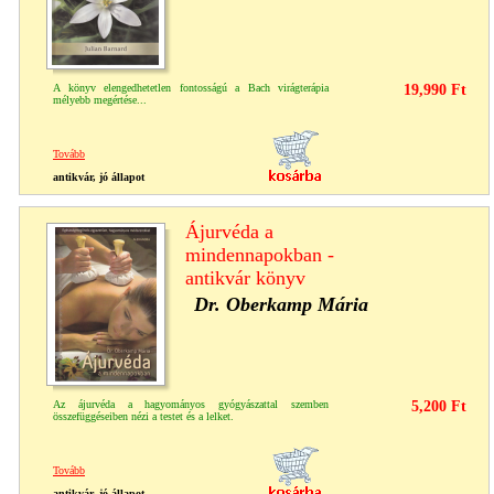
A könyv elengedhetetlen fontosságú a Bach virágterápia
19,990 Ft
mélyebb megértése...
Tovább
antikvár, jó állapot
Ájurvéda a
mindennapokban -
antikvár könyv
Dr. Oberkamp Mária
Az ájurvéda a hagyományos gyógyászattal szemben
5,200 Ft
összefüggéseiben nézi a testet és a lelket.
Tovább
antikvár, jó állapot