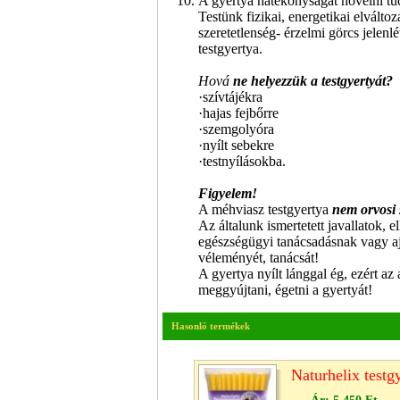
A gyertya hatékonyságát növelni tud
Testünk fizikai, energetikai elvált
szeretetlenség- érzelmi görcs jelen
testgyertya.
Hová
ne helyezzük a testgyertyát?
·szívtájékra
·hajas fejbőrre
·szemgolyóra
·nyílt sebekre
·testnyílásokba.
Figyelem!
A méhviasz testgyertya
nem orvosi 
Az általunk ismertetett javallatok, 
egészségügyi tanácsadásnak vagy aj
véleményét, tanácsát!
A gyertya nyílt lánggal ég, ezért a
meggyújtani, égetni a gyertyát!
Hasonló termékek
Naturhelix testg