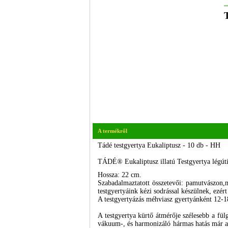
A termékről
Tádé testgyertya Eukaliptusz - 10 db - HH
TÁDÉ® Eukaliptusz illatú Testgyertya légúti 
Hossza: 22 cm.
Szabadalmaztatott összetevői: pamutvászon,m
testgyertyáink kézi sodrással készülnek, ezé
A testgyertyázás méhviasz gyertyánként 12-1
A testgyertya kürtő átmérője szélesebb a fül
vákuum-, és harmonizáló hármas hatás már az