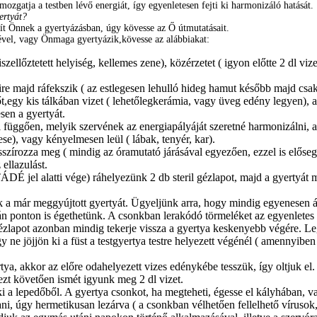
zgatja a testben lévő energiát, így egyenletesen fejti ki harmonizáló hatását.
ertyát?
t Önnek a gyertyázásban, úgy kövesse az Ő útmutatásait.
ével, vagy Önmaga gyertyázik,kövesse az alábbiakat:
szellőztetett helyiség, kellemes zene), közérzetet ( igyon előtte 2 dl v
ire majd ráfekszik ( az estlegesen lehulló hideg hamut később majd csak
,egy kis tálkában vizet ( lehetőlegkerámia, vagy üveg edény legyen), a
sen a gyertyát.
függően, melyik szervének az energiapályáját szeretné harmonizálni, a 
ese), vagy kényelmesen leül ( lábak, tenyér, kar).
szírozza meg ( mindig az óramutató járásával egyezően, ezzel is elősegít
ellazulást.
DÉ jel alatti vége) ráhelyezünk 2 db steril gézlapot, majd a gyertyát 
k a már meggyújtott gyertyát. Ügyeljünk arra, hogy mindig egyenesen ál
ián ponton is égethetünk. A csonkban lerakódó törmeléket az egyenletes
ézlapot azonban mindig tekerje vissza a gyertya keskenyebb végére. Leg
y ne jöjjön ki a füst a testgyertya testre helyezett végénél ( amennyiben 
ya, akkor az előre odahelyezett vizes edénykébe tesszük, így oltjuk el.
zt követően ismét igyunk meg 2 dl vizet.
 ki a lepedőből. A gyertya csonkot, ha megteheti, égesse el kályhában,
, úgy hermetikusan lezárva ( a csonkban vélhetően fellelhető vírusok,