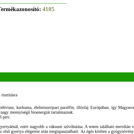
Termékazonosító:
4185
tisztításra
éhviasz, kurkuma, élelmiszeripari paraffin, illóolaj Európában, így Magyaror
rt nagy mennyiségű bioenergiát tartalmaznak.
8 perc.
gyertyáénál, ezért nagyobb a vákuum szívóhatása. A testen található meridián 
 első gyertya elégetése után megtapasztalható. Az égés közben a gyógynövény 