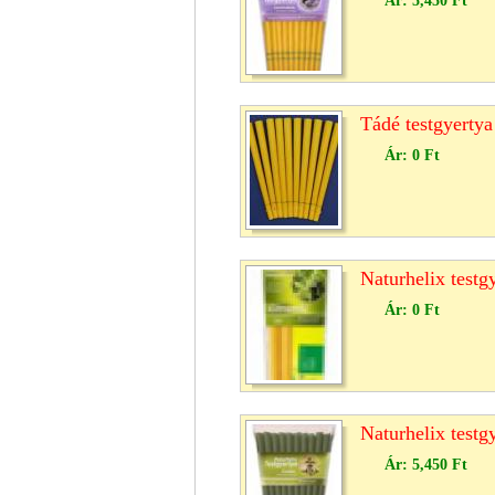
Ár:
5,450 Ft
Tádé testgyertya
Ár:
0 Ft
Naturhelix testg
Ár:
0 Ft
Naturhelix testg
Ár:
5,450 Ft