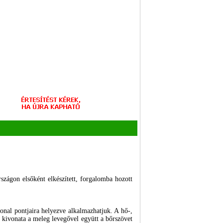
szágon elsőként elkészített, forgalomba hozott
vonal pontjaira helyezve alkalmazhatjuk. A hő-,
kivonata a meleg levegővel együtt a bőrszövet