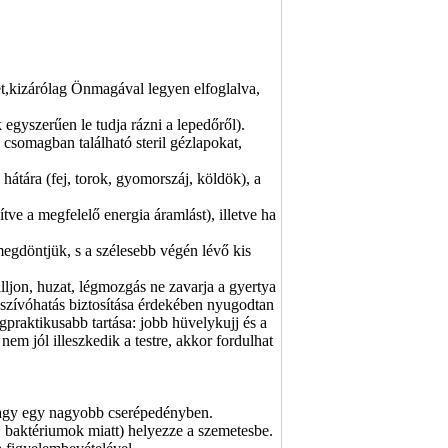
izet,kizárólag Önmagával legyen elfoglalva,
 egyszerűen le tudja rázni a lepedőről).
 csomagban található steril gézlapokat,
hátára (fej, torok, gyomorszáj, köldök), a
ve a megfelelő energia áramlást), illetve ha
megdöntjük, s a szélesebb végén lévő kis
ljon, huzat, légmozgás ne zavarja a gyertya
 szívóhatás biztosítása érdekében nyugodtan
praktikusabb tartása: jobb hüvelykujj és a
nem jól illeszkedik a testre, akkor fordulhat
 vagy egy nagyobb cserépedényben.
 baktériumok miatt) helyezze a szemetesbe.