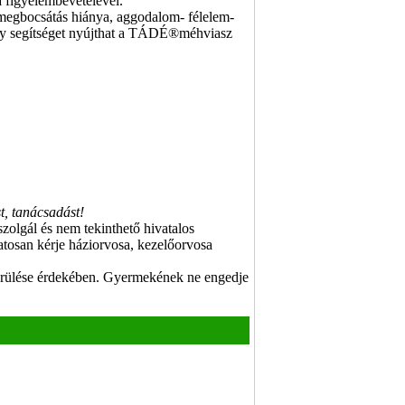
a figyelembevételével.
s- megbocsátás hiánya, aggodalom- félelem-
 nagy segítséget nyújthat a TÁDÉ®méhviasz
st, tanácsadást
!
 szolgál és nem tekinthető hivatalos
tosan kérje háziorvosa, kezelőorvosa
elkerülése érdekében. Gyermekének ne engedje