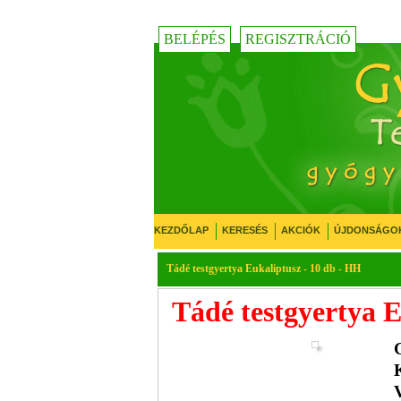
BELÉPÉS
REGISZTRÁCIÓ
KEZDŐLAP
KERESÉS
AKCIÓK
ÚJDONSÁGO
Tádé testgyertya Eukaliptusz - 10 db - HH
Tádé testgyertya E
K