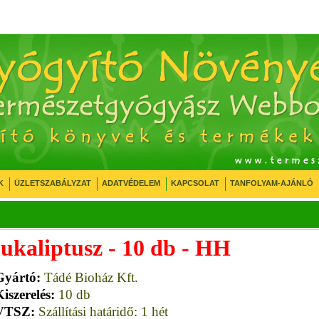
K
ÜZLETSZABÁLYZAT
ADATVÉDELEM
KAPCSOLAT
TANFOLYAM-AJÁNLÓ
ukaliptusz - 10 db - HH
Gyártó:
Tádé Bioház Kft.
iszerelés:
10 db
VTSZ:
Szállítási határidő: 1 hét