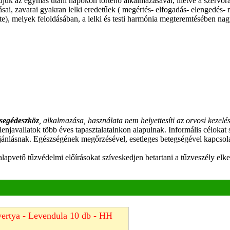
juk az egymás utáni napokon történő alkalmazásával, illetve a szervór
ozásai, zavarai gyakran lelki eredetűek ( megértés- elfogadás- elengedé
léte), melyek feloldásában, a lelki és testi harmónia megteremtésében
segédeszköz
, alkalmazása, használata nem helyettesíti az orvosi kezelé
ellenjavallatok több éves tapasztalatainkon alapulnak. Informális célokat
ánlásnak. Egészségének megőrzésével, esetleges betegségével kapcsola
z alapvető tűzvédelmi előírásokat szíveskedjen betartani a tűzveszély 
yertya - Levendula 10 db - HH