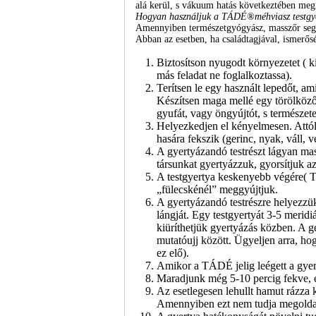
alá kerül, s vákuum hatás következtében megmo
Hogyan használjuk a TÁDÉ
®méhviasz testgy
Amennyiben természetgyógyász, masszőr segí
Abban az esetben, ha családtagjával, ismerős
Biztosítson nyugodt környezetet ( ki
más feladat ne foglalkoztassa).
Terítsen le egy használt lepedőt, am
Készítsen maga mellé egy törölközőt
gyufát, vagy öngyújtót, s természete
Helyezkedjen el kényelmesen. Attól 
hasára fekszik (gerinc, nyak, váll, v
A gyertyázandó testrészt lágyan mas
társunkat gyertyázzuk, gyorsítjuk az 
A testgyertya keskenyebb végére( TÁ
„fülecskénél” meggyújtjuk.
A gyertyázandó testrészre helyezzü
lángját. Egy testgyertyát 3-5 merid
kiüríthetjük gyertyázás közben. A g
mutatóujj között. Ügyeljen arra, hog
ez elő).
Amikor a TÁDÉ jelig leégett a gyert
Maradjunk még 5-10 percig fekve, e
Az esetlegesen lehullt hamut rázza
Amennyiben ezt nem tudja megoldani