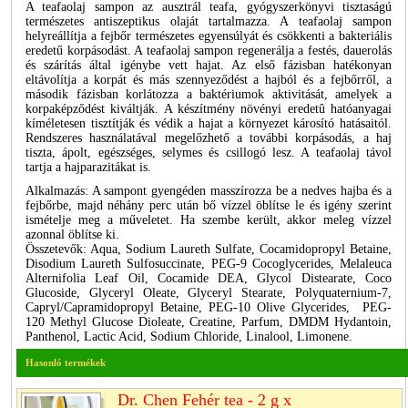
A teafaolaj sampon az ausztrál teafa, gyógyszerkönyvi tisztaságú
természetes antiszeptikus olaját tartalmazza. A teafaolaj sampon
helyreállítja a fejbőr természetes egyensúlyát és csökkenti a bakteriális
eredetű korpásodást. A teafaolaj sampon regenerálja a festés, dauerolás
és szárítás által igénybe vett hajat. Az első fázisban hatékonyan
eltávolítja a korpát és más szennyeződést a hajból és a fejbőrről, a
második fázisban korlátozza a baktériumok aktivitását, amelyek a
korpaképződést kiváltják. A készítmény növényi eredetû hatóanyagai
kíméletesen tisztítják és védik a hajat a környezet károsító hatásaitól.
Rendszeres használatával megelőzhető a további korpásodás, a haj
tiszta, ápolt, egészséges, selymes és csillogó lesz. A teafaolaj távol
tartja a hajparazitákat is.
Alkalmazás: A sampont gyengéden masszírozza be a nedves hajba és a
fejbőrbe, majd néhány perc után bő vízzel öblítse le és igény szerint
ismételje meg a műveletet. Ha szembe került, akkor meleg vízzel
azonnal öblítse ki.
Összetevők: Aqua, Sodium Laureth Sulfate, Cocamidopropyl Betaine,
Disodium Laureth Sulfosuccinate, PEG-9 Cocoglycerides, Melaleuca
Alternifolia Leaf Oil, Cocamide DEA, Glycol Distearate, Coco
Glucoside, Glyceryl Oleate, Glyceryl Stearate, Polyquaternium-7,
Capryl/Capramidopropyl Betaine, PEG-10 Olive Glycerides, PEG-
120 Methyl Glucose Dioleate, Creatine, Parfum, DMDM Hydantoin,
Panthenol, Lactic Acid, Sodium Chloride, Linalool, Limonene.
Hasonló termékek
Dr. Chen Fehér tea - 2 g x