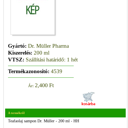
Gyártó:
Dr. Müller Pharma
Kiszerelés:
200 ml
VTSZ:
Szállítási határidő: 1 hét
Termékazonosító:
4539
2,400 Ft
Ár:
A termékről
Teafaolaj sampon Dr. Müller - 200 ml - HH