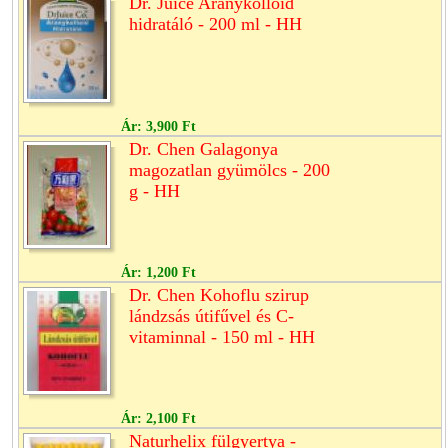
Dr. Juice Aranykolloid
hidratáló - 200 ml - HH
Ár:
3,900 Ft
Dr. Chen Galagonya
magozatlan gyümölcs - 200
g - HH
Ár:
1,200 Ft
Dr. Chen Kohoflu szirup
lándzsás útifűvel és C-
vitaminnal - 150 ml - HH
Ár:
2,100 Ft
Naturhelix fülgyertya -