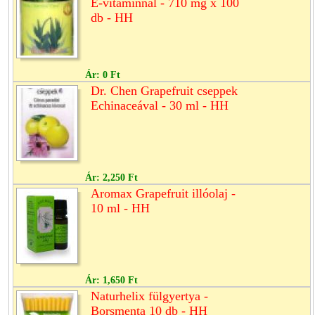
E-vitaminnal - 710 mg x 100
db - HH
Ár:
0 Ft
Dr. Chen Grapefruit cseppek
Echinaceával - 30 ml - HH
Ár:
2,250 Ft
Aromax Grapefruit illóolaj -
10 ml - HH
Ár:
1,650 Ft
Naturhelix fülgyertya -
Borsmenta 10 db - HH