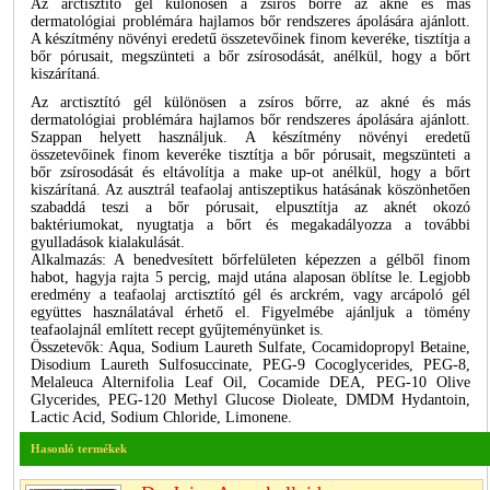
Az arctisztító gél különösen a zsíros bőrre az akne és más
dermatológiai problémára hajlamos bőr rendszeres ápolására ajánlott.
A készítmény növényi eredetű összetevőinek finom keveréke, tisztítja a
bőr pórusait, megszünteti a bőr zsírosodását, anélkül, hogy a bőrt
kiszárítaná.
Az arctisztító gél különösen a zsíros bőrre, az akné és más
dermatológiai problémára hajlamos bőr rendszeres ápolására ajánlott.
Szappan helyett használjuk. A készítmény növényi eredetű
összetevőinek finom keveréke tisztítja a bőr pórusait, megszünteti a
bőr zsírosodását és eltávolítja a make up-ot anélkül, hogy a bőrt
kiszárítaná. Az ausztrál teafaolaj antiszeptikus hatásának köszönhetően
szabaddá teszi a bőr pórusait, elpusztítja az aknét okozó
baktériumokat, nyugtatja a bőrt és megakadályozza a további
gyulladások kialakulását.
Alkalmazás: A benedvesített bőrfelületen képezzen a gélből finom
habot, hagyja rajta 5 percig, majd utána alaposan öblítse le. Legjobb
eredmény a teafaolaj arctisztító gél és arckrém, vagy arcápoló gél
együttes használatával érhető el. Figyelmébe ajánljuk a tömény
teafaolajnál említett recept gyűjteményünket is.
Összetevők: Aqua, Sodium Laureth Sulfate, Cocamidopropyl Betaine,
Disodium Laureth Sulfosuccinate, PEG-9 Cocoglycerides, PEG-8,
Melaleuca Alternifolia Leaf Oil, Cocamide DEA, PEG-10 Olive
Glycerides, PEG-120 Methyl Glucose Dioleate, DMDM Hydantoin,
Lactic Acid, Sodium Chloride, Limonene.
Hasonló termékek