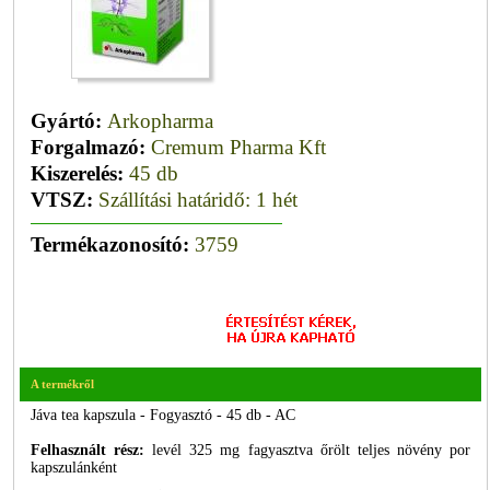
Gyártó:
Arkopharma
Forgalmazó:
Cremum Pharma Kft
Kiszerelés:
45 db
VTSZ:
Szállítási határidő: 1 hét
Termékazonosító:
3759
A termékről
Jáva tea kapszula - Fogyasztó - 45 db - AC
Felhasznált rész:
levél 325 mg fagyasztva őrölt teljes növény por
kapszulánként