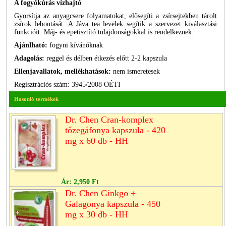
A fogyókúrás vízhajtó
Gyorsítja az anyagcsere folyamatokat, elősegíti a zsírsejtekben tárolt
zsírok lebontását. A Jáva tea levelek segítik a szervezet kiválasztási
funkcióit. Máj- és epetisztító tulajdonságokkal is rendelkeznek.
Ajánlható:
fogyni kívánóknak
Adagolás:
reggel és délben étkezés előtt 2-2 kapszula
Ellenjavallatok, mellékhatások:
nem ismeretesek
Regisztrációs szám: 3945/2008 OÉTI
Hasonló termékek
Dr. Chen Cran-komplex
tőzegáfonya kapszula - 420
mg x 60 db - HH
Ár:
2,950 Ft
Dr. Chen Ginkgo +
Galagonya kapszula - 450
mg x 30 db - HH