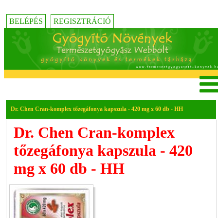
BELÉPÉS
REGISZTRÁCIÓ
Dr. Chen Cran-komplex tőzegáfonya kapszula - 420 mg x 60 db - HH
Dr. Chen Cran-komplex
tőzegáfonya kapszula - 420
mg x 60 db - HH