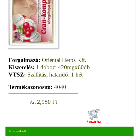
Forgalmazó:
Oriental Herbs Kft.
Kiszerelés:
1 doboz: 420mgx60db
VTSZ:
Szállítási határidő: 1 hét
Termékazonosító:
4040
2,950 Ft
Ár:
A termékről