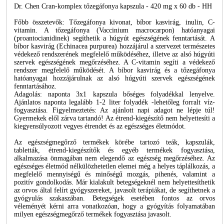
Dr. Chen Cran-komplex tőzegáfonya kapszula - 420 mg x 60 db - HH
Főbb összetevők: Tőzegáfonya kivonat, bíbor kasvirág, inulin, C-
vitamin. A tőzegáfonya (Vaccinium macrocarpon) hatóanyagai
(proantocianidinek) segíthetik a húgyút egészségének fenntartását. A
bíbor kasvirág (Echinacea purpurea) hozzájárul a szervezet természetes
védekező rendszerének megfelelő működéséhez, illetve az alsó húgyúti
szervek egészségének megőrzéséhez. A C-vitamin segíti a védekező
rendszer megfelelő működését. A bíbor kasvirág és a tőzegáfonya
hatóanyagai hozzájárulnak az alsó húgyúti szervek egészségének
fenntartásához.
Adagolás: naponta 3x1 kapszula bőséges folyadékkal lenyelve.
Ajánlatos naponta legalább 1-2 liter folyadék -lehetőleg forralt víz-
fogyasztása. Figyelmeztetés: Az ajánlott napi adagot ne lépje túl!
Gyermekek elől zárva tartandó! Az étrend-kiegészítő nem helyettesíti a
kiegyensúlyozott vegyes étrendet és az egészséges életmódot.
Az egészségmegőrző termékek körébe tartozó teák, kapszulák,
tabletták, étrend-kiegészítők és egyéb termékek fogyasztása,
alkalmazása önmagában nem elegendő az egészség megőrzéséhez. Az
egészséges életmód nélkülözhetetlen elemei még a helyes táplálkozás, a
megfelelő mennyiségű és minőségű mozgás, pihenés, valamint a
pozitív gondolkodás. Már kialakult betegségeknél nem helyettesíthetik
az orvos által felírt gyógyszereket, javasolt terápiákat, de segíthetnek a
gyógyulás szakaszában. Betegségek esetében fontos az orvos
véleményét kérni arra vonatkozóan, hogy a gyógyítás folyamatában
milyen egészségmegőrző termékek fogyasztása javasolt.