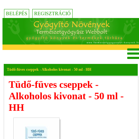
BELÉPÉS
REGISZTRÁCIÓ
Tüdő-füves cseppek - Alkoholos kivonat - 50 ml - HH
Tüdő-füves cseppek -
Alkoholos kivonat - 50 ml -
HH