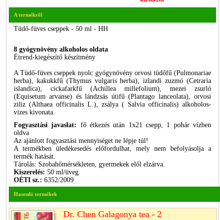
A termékről
Tüdő-füves cseppek - 50 ml - HH
8 gyógynövény alkoholos oldata
Étrend-kiegészítő készítmény
A Tüdő-füves cseppek nyolc gyógynövény orvosi tüdőfű (Pulmonariae
herba), kakukkfű (Thymus vulgaris herba), izlandi zuzmó (Cetraria
islandica), cickafarkfű (Achillea millefolium), mezei zsurló
(Equisetum arvanse) és lándzsás útifű (Plantago lanceolata), orvosi
ziliz (Althaea officinalis L.), zsálya ( Salvia officinalis) alkoholos-
vizes kivonata.
Fogyasztási javaslat:
fő étkezés után 1x21 csepp, 1 pohár vízben
oldva
Az ajánlott fogyasztási mennyiséget ne lépje túl!
A termékben üledékesedés előfordulhat, mely nem befolyásolja a
termék hatását.
Tárolás: Szobahőmérsékleten, gyermekek elől elzárva.
Kiszerelés:
50 ml/üveg
OÉTI sz.:
6352/2009
Hasonló termékek
Dr. Chen Galagonya tea - 2