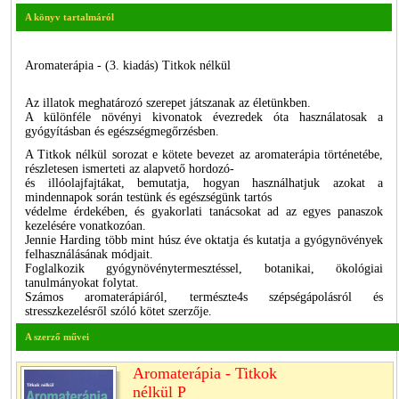
A könyv tartalmáról
Aromaterápia - (3. kiadás) Titkok nélkül
Az illatok meghatározó szerepet játszanak az életünkben.
A különféle növényi kivonatok évezredek óta használatosak a
gyógyításban és egészségmegőrzésben.
A Titkok nélkül sorozat e kötete bevezet az aromaterápia történetébe,
részletesen ismerteti az alapvető hordozó-
és illóolajfajtákat, bemutatja, hogyan használhatjuk azokat a
mindennapok során testünk és egészségünk tartós
védelme érdekében, és gyakorlati tanácsokat ad az egyes panaszok
kezelésére vonatkozóan.
Jennie Harding több mint húsz éve oktatja és kutatja a gyógynövények
felhasználásának módjait.
Foglalkozik gyógynövénytermesztéssel, botanikai, ökológiai
tanulmányokat folytat.
Számos aromaterápiáról, természte4s szépségápolásról és
stresszkezelésről szóló kötet szerzője.
A szerző művei
Aromaterápia - Titkok
nélkül P