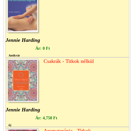
Jennie Harding
Ár:
0 Ft
Antikvár
Csakrák - Titkok nélkül
Jennie Harding
Ár:
4,750 Ft
új
Aromaterápia - Titkok