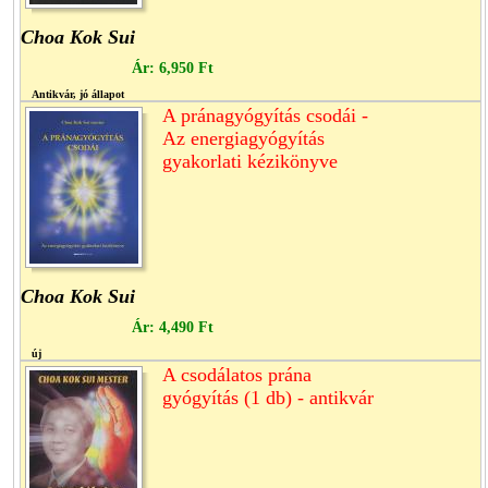
Choa Kok Sui
Ár:
6,950 Ft
Antikvár, jó állapot
A pránagyógyítás csodái -
Az energiagyógyítás
gyakorlati kézikönyve
Choa Kok Sui
Ár:
4,490 Ft
új
A csodálatos prána
gyógyítás (1 db) - antikvár