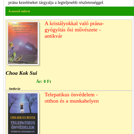
prána kezeléseket tárgyalja a legteljesebb részletességgel.
A szerző művei
A kristályokkal való prána-
gyógyítás ősi művészete -
antikvár
Choa Kok Sui
Ár:
0 Ft
Antikvár
Telepatikus önvédelem -
otthon és a munkahelyen