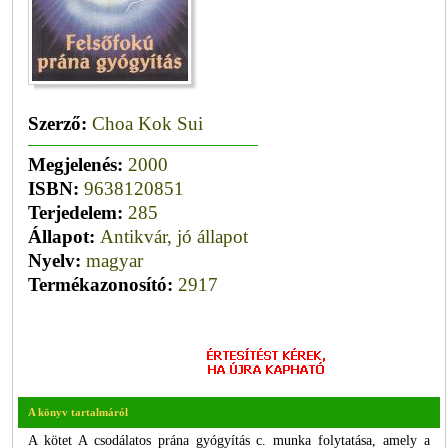
Szerző:
Choa Kok Sui
Megjelenés:
2000
ISBN:
9638120851
Terjedelem:
285
Állapot:
Antikvár, jó állapot
Nyelv:
magyar
Termékazonosító:
2917
A könyv tartalmáról
A kötet A csodálatos prána gyógyítás c. munka folytatása, amely a