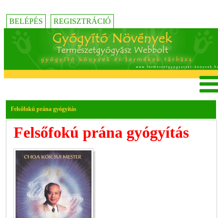
BELÉPÉS
REGISZTRÁCIÓ
Felsőfokú prána gyógyítás
Felsőfokú prána gyógyítás