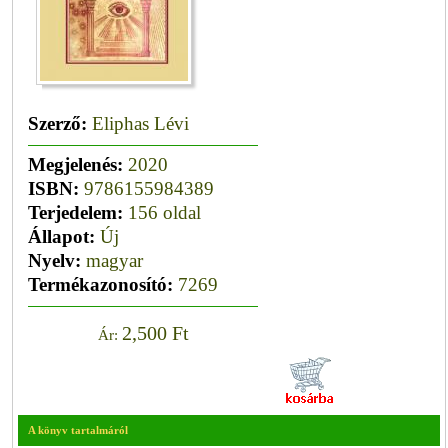
Szerző:
Eliphas Lévi
Megjelenés:
2020
ISBN:
9786155984389
Terjedelem:
156 oldal
Állapot:
Új
Nyelv:
magyar
Termékazonosító:
7269
2,500 Ft
Ár:
A könyv tartalmáról