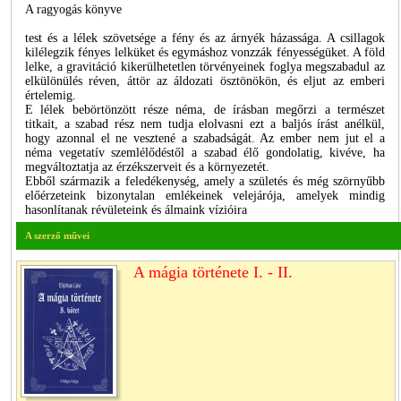
A ragyogás könyve
test és a lélek szövetsége a fény és az árnyék házassága. A csillagok
kilélegzik fényes lelküket és egymáshoz vonzzák fényességüket. A föld
lelke, a gravitáció kikerülhetetlen törvényeinek foglya megszabadul az
elkülönülés réven, áttör az áldozati ösztönökön, és eljut az emberi
értelemig.
E lélek bebörtönzött része néma, de írásban megőrzi a természet
titkait, a szabad rész nem tudja elolvasni ezt a baljós írást anélkül,
hogy azonnal el ne vesztené a szabadságát. Az ember nem jut el a
néma vegetatív szemlélődéstől a szabad élő gondolatig, kivéve, ha
megváltoztatja az érzékszerveit és a környezetét.
Ebből származik a feledékenység, amely a születés és még szörnyűbb
előérzeteink bizonytalan emlékeinek velejárója, amelyek mindig
hasonlítanak révületeink és álmaink vízióira
A szerző művei
A mágia története I. - II.