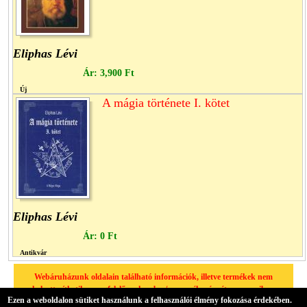
Eliphas Lévi
Ár:
3,900 Ft
Új
A mágia története I. kötet
Eliphas Lévi
Ár:
0 Ft
Antikvár
Webáruházunk oldalain található információk, illetve termékek nem
helyettesíthetik a megfelelő szakember/orvos véleményét, amennyiben
Ezen a weboldalon sütiket használunk a felhasználói élmény fokozása érdekében.
egészségügyi problémája van, kérjük minden esetben forduljon