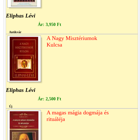
Eliphas Lévi
Ár:
3,950 Ft
Antikvár
A Nagy Misztériumok
Kulcsa
Eliphas Lévi
Ár:
2,500 Ft
Új
A magas mágia dogmája és
rituáléja