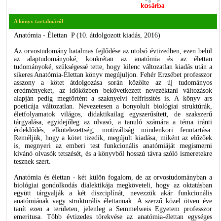
A könyv tartalmáról
Anatómia - Élettan P (10. átdolgozott kiadás, 2016)
Az orvostudomány hatalmas fejlődése az utolsó évtizedben, ezen belül
az alaptudományoké, konkrétan az anatómia és az élettan
tudományoké, szükségessé tette, hogy kilenc változatlan kiadás után a
sikeres Anatómia-Élettan könyv megújuljon. Fehér Erzsébet professzor
asszony a kötet átdolgozása során közölte az új tudományos
eredményeket, az időközben bekövetkezett nevezéktani változások
alapján pedig megtörtént a szaknyelvi felfrissítés is. A könyv ars
poeticája változatlan. Nevezetesen a bonyolult biológiai struktúrák,
életfolyamatok világos, didaktikailag egyszerűsített, de szakszerű
tárgyalása, egyidejűleg az olvasó, a tanuló számára a téma iránti
érdeklődés, elkötelezettség, motiváltság mindenkori fenntartása.
Reméljük, hogy a kötet tizedik, megújult kiadása, miként az előzőek
is, megnyeri az emberi test funkcionális anatómiáját megismerni
kívánó olvasók tetszését, és a könyvből hosszú távra szóló ismeretekre
tesznek szert.
Anatómia és élettan - két külön fogalom, de az orvostudományban a
biológiai gondolkodás dialektikája megköveteli, hogy az oktatásban
együtt tárgyalják a két diszciplínát, nevezzük akár funkcionális
anatómiának vagy strukturális élettannak. A szerző közel ötven éve
tanít ezen a területen, jelenleg a Semmelweis Egyetem professzor
emeritusa. Több évtizedes törekvése az anatómia-élettan egységes