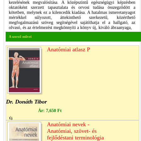
kezelésének megvalósítása. A középszintű egészségügyi képzésben
oktatóként szerzett tapasztalata és orvosi tudása összegződött a
kötetben, melynek ez a kilencedik kiadása. A hatalmas ismeretanyagot
mértékkel súlyozott, áttekinthető szerkezetű, közérthető
megfogalmazású szöveg segítségével sajátíthatja el a hallgató, az
olvasó, és az értelmezést megkönnyíti a könyv új, kiváló ábraanyaga,
A szerző művei
Anatómiai atlasz P
Dr. Donáth Tibor
Ár:
7,650 Ft
Új
Anatómiai nevek -
Anatómiai, szövet- és
fejlődéstani terminológia