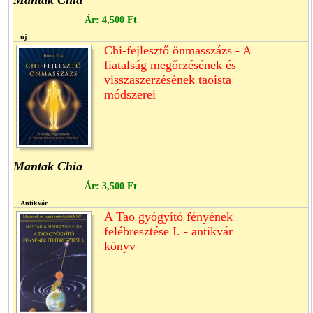
Ár:
4,500 Ft
új
Chi-fejlesztő önmasszázs - A
fiatalság megőrzésének és
visszaszerzésének taoista
módszerei
Mantak Chia
Ár:
3,500 Ft
Antikvár
A Tao gyógyító fényének
felébresztése I. - antikvár
könyv