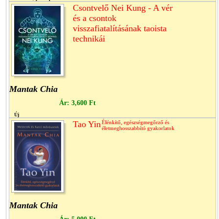
Csontvelő Nei Kung - A vér
és a csontok
visszafiatalításának taoista
technikái
Mantak Chia
Ár:
3,600 Ft
Új
Tao Yin
Élénkítő, egészségmegőrző és
életmeghosszabbító gyakorlatok
Mantak Chia