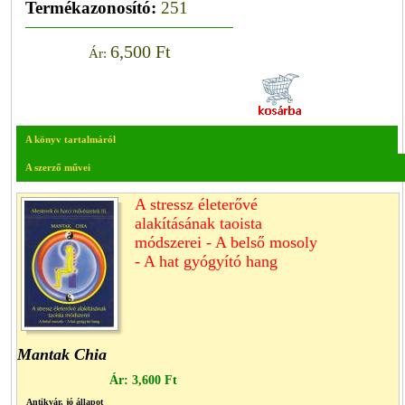
Termékazonosító:
251
6,500 Ft
Ár:
A könyv tartalmáról
A szerző művei
A stressz életerővé
alakításának taoista
módszerei - A belső mosoly
- A hat gyógyító hang
Mantak Chia
Ár:
3,600 Ft
Antikvár, jó állapot