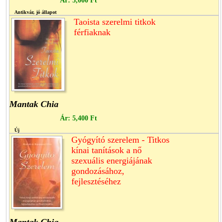
Ár:
5,000 Ft
Antikvár, jó állapot
Taoista szerelmi titkok
férfiaknak
Mantak Chia
Ár:
5,400 Ft
Új
Gyógyító szerelem - Titkos
kínai tanítások a nő
szexuális energiájának
gondozásához,
fejlesztéséhez
Mantak Chia