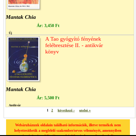
Mantak Chia
Ár:
3,450 Ft
Új
A Tao gyógyító fényének
felébresztése II. - antikvár
könyv
Mantak Chia
Ár:
5,500 Ft
Antikvár
1
2
következő ›
utolsó »
Webáruházunk oldalain található információk, illetve termékek nem
helyettesíthetik a megfelelő szakember/orvos véleményét, amennyiben
egészségügyi problémája van, kérjük minden esetben forduljon