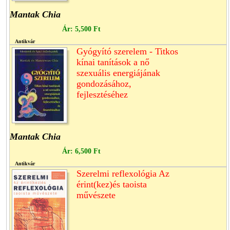
Mantak Chia
Ár:
5,500 Ft
Antikvár
Gyógyító szerelem - Titkos
kínai tanítások a nő
szexuális energiájának
gondozásához,
fejlesztéséhez
Mantak Chia
Ár:
6,500 Ft
Antikvár
Szerelmi reflexológia Az
érint(kez)és taoista
művészete