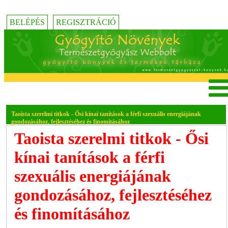
BELÉPÉS
REGISZTRÁCIÓ
Taoista szerelmi titkok - Ősi kínai tanítások a férfi szexuális energiájának
gondozásához, fejlesztéséhez és finomításához
Taoista szerelmi titkok - Ősi
kínai tanítások a férfi
szexuális energiájának
gondozásához, fejlesztéséhez
és finomításához