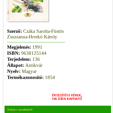
Szerző:
Czáka Sarolta-Füstös
Zsuzsanna-Hrotkó Károly
Megjelenés:
1991
ISBN:
9638125144
Terjedelem:
136
Állapot:
Antikvár
Nyelv:
Magyar
Termékazonosító:
1854
A könyv tartalmáról