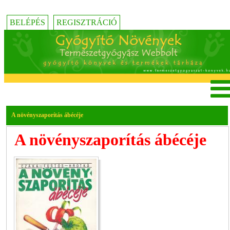
BELÉPÉS
REGISZTRÁCIÓ
A növényszaporítás ábécéje
A növényszaporítás ábécéje