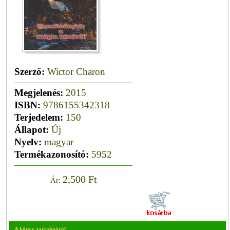
Szerző:
Wictor Charon
Megjelenés:
2015
ISBN:
9786155342318
Terjedelem:
150
Állapot:
Új
Nyelv:
magyar
Termékazonosító:
5952
2,500 Ft
Ár:
A könyv tartalmáról