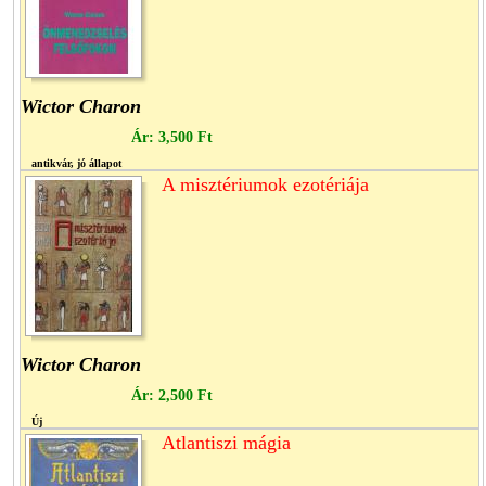
Wictor Charon
Ár:
3,500 Ft
antikvár, jó állapot
A misztériumok ezotériája
Wictor Charon
Ár:
2,500 Ft
Új
Atlantiszi mágia