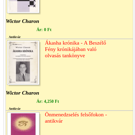
Wictor Charon
Ár:
0 Ft
Antikvár
Ákasha krónika - A Beszélő
Fény krónikájában való
olvasás tankönyve
Wictor Charon
Ár:
4,250 Ft
Antikvár
Önmenedzselés felsőfokon -
antikvár