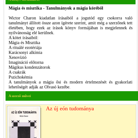
Mágia és misztika - Tanulmányok a mágia köréből
Wictor Charon kiadatlan írásaiból a jogutód egy csokorra való
tanulmányt állított össze azon ígérete szerint, amit még a szerzőnek tett
életében, hogy ezek az írások könyv formájában is megjelennek és
nyilvánosság elé kerülnek.
A kötet írásaiból:
Mágia és Misztika
A rituálé ezotériája
Karácsonyi alkímia
Xenovízió
Imagináció előtorna
Mágikus kondenzátorok
A csakrák
Pszichokémia
A tanulmányok a mágia ősi és modern értelmezését és gyakorlati
lehetőségét adják az Olvasó kezébe.
A szerző művei
Az új eón tudománya