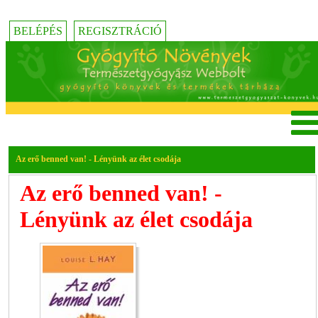
BELÉPÉS
REGISZTRÁCIÓ
Az erő benned van! - Lényünk az élet csodája
Az erő benned van! -
Lényünk az élet csodája