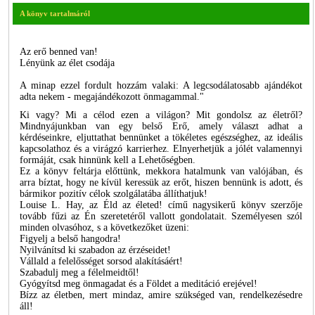
A könyv tartalmáról
Az erő benned van!
Lényünk az élet csodája
A minap ezzel fordult hozzám valaki: A legcsodálatosabb ajándékot
adta nekem - megajándékozott önmagammal."
Ki vagy? Mi a célod ezen a világon? Mit gondolsz az életről?
Mindnyájunkban van egy belső Erő, amely választ adhat a
kérdéseinkre, eljuttathat bennünket a tökéletes egészséghez, az ideális
kapcsolathoz és a virágzó karrierhez. Elnyerhetjük a jólét valamennyi
formáját, csak hinnünk kell a Lehetőségben.
Ez a könyv feltárja előttünk, mekkora hatalmunk van valójában, és
arra bíztat, hogy ne kívül keressük az erőt, hiszen bennünk is adott, és
bármikor pozitív célok szolgálatába állíthatjuk!
Louise L. Hay, az Éld az életed! című nagysikerű könyv szerzője
tovább fűzi az Én szeretetéről vallott gondolatait. Személyesen szól
minden olvasóhoz, s a következőket üzeni:
Figyelj a belső hangodra!
Nyilvánítsd ki szabadon az érzéseidet!
Vállald a felelősséget sorsod alakításáért!
Szabadulj meg a félelmeidtől!
Gyógyítsd meg önmagadat és a Földet a meditáció erejével!
Bízz az életben, mert mindaz, amire szükséged van, rendelkezésedre
áll!