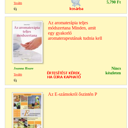
5,790 Ft
Tovább
Új
Az aromaterápia teljes
módszertana Minden, amit
egy gyakorló
aromaterapeutának tudnia kell
Nincs
Joanna Hoare
készleten
Tovább
Új
Az E-számokról őszintén P