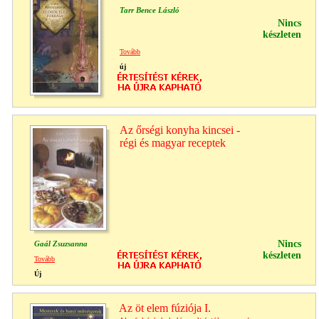
Tarr Bence László
Nincs
készleten
Tovább
új
Az őrségi konyha kincsei -
régi és magyar receptek
Nincs
Gaál Zsuzsanna
készleten
Tovább
Új
Az öt elem fúziója I.