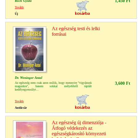
1,450 Ft
Röck Gyula
Tovább
Új
Az egészség testi és lelki
forrásai
Dr. Weninger Antal
Az egészség nem csak azon múlik, hogy mennyire "vigyázunk
3,600 Ft
magunkra", hanem sokkal mélyebbről táplált
kedélyegyensúlyt...
Tovább
Antikvár
Az egészség új dimenziója -
Átfogó védekezés az
egészségkárosító környezeti