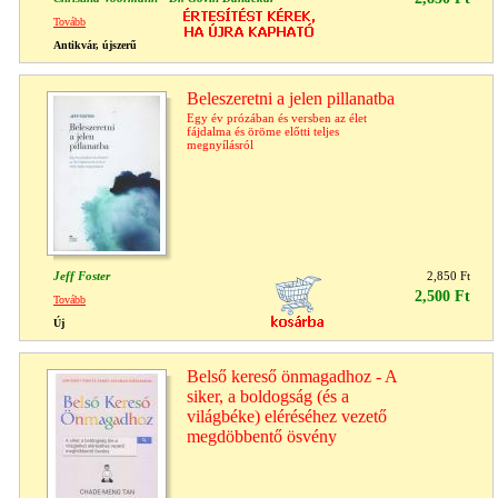
Tovább
Antikvár, újszerű
Beleszeretni a jelen pillanatba
Egy év prózában és versben az élet
fájdalma és öröme előtti teljes
megnyílásról
Jeff Foster
2,850 Ft
2,500 Ft
Tovább
Új
Belső kereső önmagadhoz - A
siker, a boldogság (és a
világbéke) eléréséhez vezető
megdöbbentő ösvény