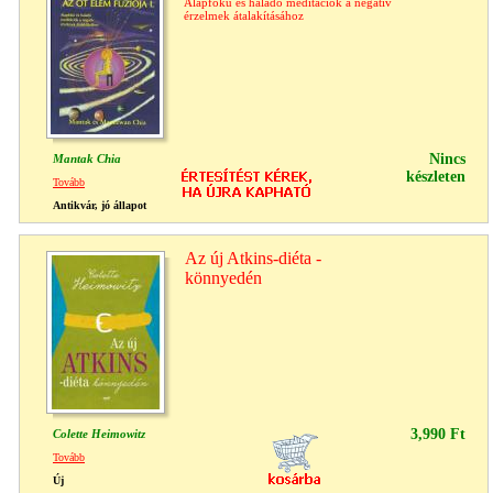
Alapfokú és haladó meditációk a negatív
érzelmek átalakításához
Nincs
Mantak Chia
készleten
Tovább
Antikvár, jó állapot
Az új Atkins-diéta -
könnyedén
3,990 Ft
Colette Heimowitz
Tovább
Új