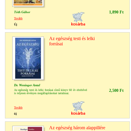
1,890 Ft
Tóth Gábor
Tovább
Új
Az egészség testi és lelki
forrásai
Dr. Weninger Antal
Az egészség testi és lelki forrásai című könyv 60 év elteltével
2,500 Ft
is teljesen érvényes megállapításokat tartalmaz.
Tovább
új
Az egészség három alappillére