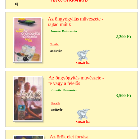
Új
Az öngyógyítás művészete -
rajtad múlik
Janette Raimwater
2,200 Ft
Tovább
antikvár
Az öngyógyítás művészete -
te vagy a felelős
Janette Rainwater
3,500 Ft
Tovább
antikvár
Az örök élet forrása