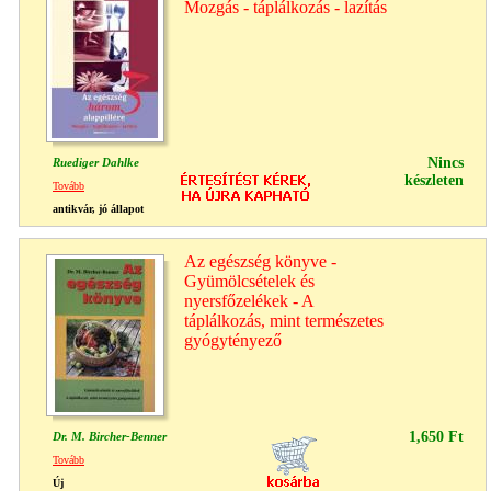
Mozgás - táplálkozás - lazítás
Nincs
Ruediger Dahlke
készleten
Tovább
antikvár, jó állapot
Az egészség könyve -
Gyümölcsételek és
nyersfőzelékek - A
táplálkozás, mint természetes
gyógytényező
1,650 Ft
Dr. M. Bircher-Benner
Tovább
Új