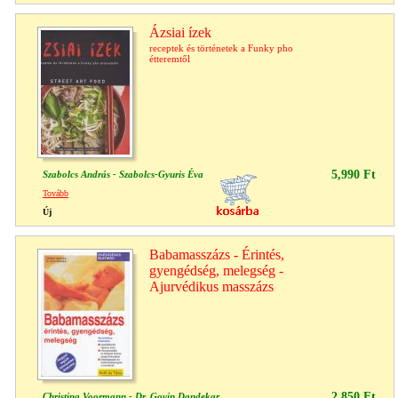
Ázsiai ízek
receptek és történetek a Funky pho
étteremtől
5,990 Ft
Szabolcs András - Szabolcs-Gyuris Éva
Tovább
Új
Babamasszázs - Érintés,
gyengédség, melegség -
Ajurvédikus masszázs
2,850 Ft
Christina Voormann - Dr. Govin Dandekar