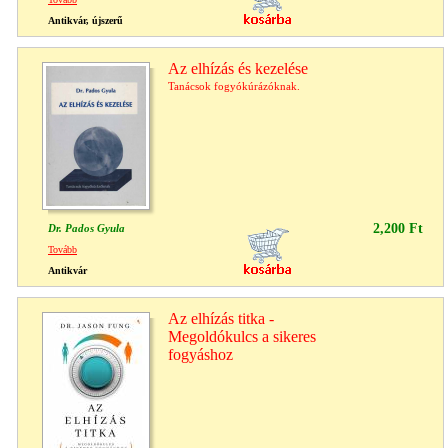
Antikvár, újszerű
Az elhízás és kezelése
Tanácsok fogyókúrázóknak.
2,200 Ft
Dr. Pados Gyula
Tovább
Antikvár
Az elhízás titka -
Megoldókulcs a sikeres
fogyáshoz