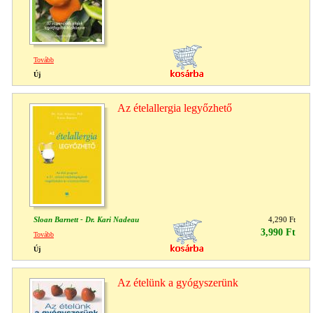
Tovább
Új
Az ételallergia legyőzhető
Sloan Barnett - Dr. Kari Nadeau
4,290 Ft
3,990 Ft
Tovább
Új
Az ételünk a gyógyszerünk