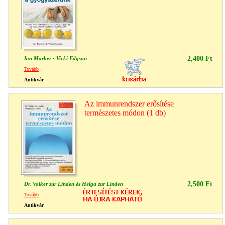
2,400 Ft
Ian Marber - Vicki Edgson
Tovább
Antikvár
Az immunrendszer erősítése
természetes módon (1 db)
2,500 Ft
Dr. Volker zur Linden és Helga zur Linden
Tovább
Antikvár