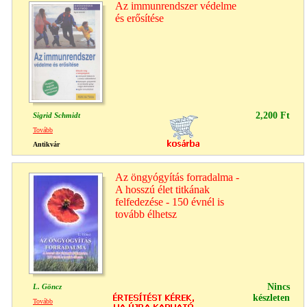
Az immunrendszer védelme
és erősítése
2,200 Ft
Sigrid Schmidt
Tovább
Antikvár
Az öngyógyítás forradalma -
A hosszú élet titkának
felfedezése - 150 évnél is
tovább élhetsz
Nincs
L. Göncz
készleten
Tovább