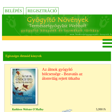
BELÉPÉS
REGISZTRÁCIÓ
Egészséges életmód könyvek
Az álmok gyógyító
bölcsessége - Beavatás az
álomvilág rejtett titkaiba
Kathleen Webster O'Malley
5,990 Ft