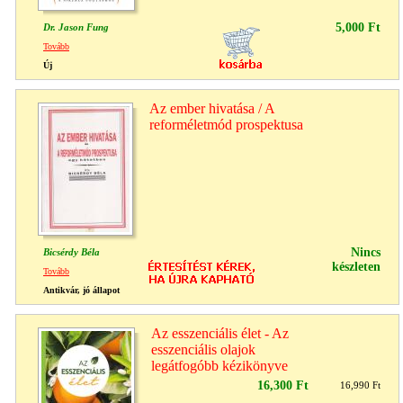
5,000 Ft
Dr. Jason Fung
Tovább
Új
Az ember hivatása / A
reforméletmód prospektusa
Nincs
Bicsérdy Béla
készleten
Tovább
Antikvár, jó állapot
Az esszenciális élet - Az
esszenciális olajok
legátfogóbb kézikönyve
16,300 Ft
16,990 Ft