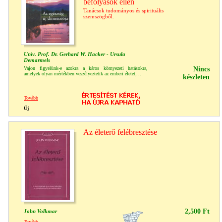
befolyások ellen
Tanácsok tudományos és spirituális
szemszögből.
Univ. Prof. Dr. Gerhard W. Hacker - Ursula
Demarmels
Vajon figyelünk-e azokra a káros környezeti hatásokra,
Nincs
amelyek olyan mértékben veszélyeztetik az emberi életet, ..
készleten
Tovább
Új
Az életerő felébresztése
2,500 Ft
John Volkmar
Tovább