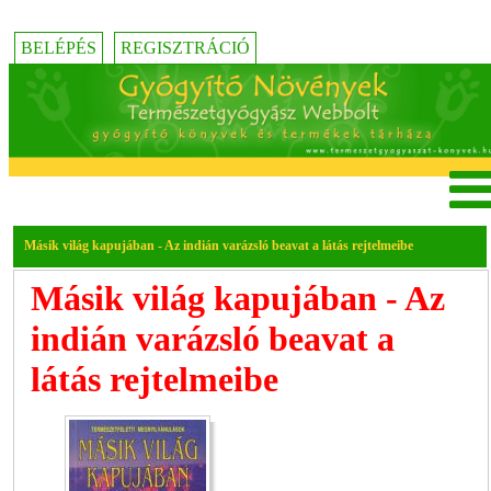
BELÉPÉS
REGISZTRÁCIÓ
Másik világ kapujában - Az indián varázsló beavat a látás rejtelmeibe
Másik világ kapujában - Az
indián varázsló beavat a
látás rejtelmeibe