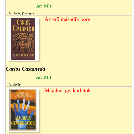
Ár:
0 Ft
Antikvár, jó állapot
Az erő második köre
Carlos Castaneda
Ár:
0 Ft
Antikvár
Mágikus gyakorlatok