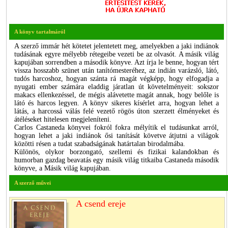
A könyv tartalmáról
A szerző immár hét kötetet jelentetett meg, amelyekben a jaki indiánok
tudásának egyre mélyebb rétegeibe vezeti be az olvasót. A másik világ
kapujában sorrendben a második könyve. Azt írja le benne, hogyan tért
vissza hosszabb szünet után tanítómesteréhez, az indián varázsló, látó,
tudós harcoshoz, hogyan szánta rá magát végképp, hogy elfogadja a
nyugati ember számára eladdig járatlan út követelményeit: sokszor
makacs ellenkezéssel, de mégis alávetette magát annak, hogy belőle is
látó és harcos legyen. A könyv sikeres kísérlet arra, hogyan lehet a
látás, a harcossá válás felé vezető rögös úton szerzett élményeket és
átéléseket hitelesen megjeleníteni.
Carlos Castaneda könyvei fokról fokra mélyítik el tudásunkat arról,
hogyan lehet a jaki indiánok ősi tanítását követve átjutni a világok
közötti résen a tudat szabadságának határtalan birodalmába.
Különös, olykor borzongató, szellemi és fizikai kalandokban és
humorban gazdag beavatás egy másik világ titkaiba Castaneda második
könyve, a Másik világ kapujában.
A szerző művei
A csend ereje