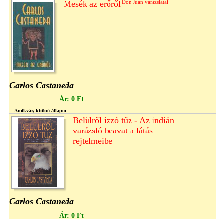
Mesék az erőről
Don Juan varázslatai
Carlos Castaneda
Ár:
0 Ft
Antikvár, kitűnő állapot
Belülről izzó tűz - Az indián
varázsló beavat a látás
rejtelmeibe
Carlos Castaneda
Ár:
0 Ft