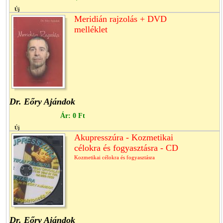
Új
Meridián rajzolás + DVD
melléklet
Dr. Eőry Ajándok
Ár:
0 Ft
Új
Akupresszúra - Kozmetikai
célokra és fogyasztásra - CD
Kozmetikai célokra és fogyasztásra
Dr. Eőry Ajándok