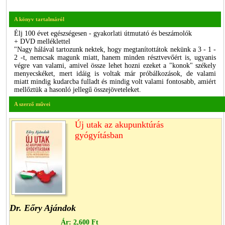
A könyv tartalmáról
Élj 100 évet egészségesen - gyakorlati útmutató és beszámolók
+ DVD melléklettel
"Nagy hálával tartozunk nektek, hogy megtanítottátok nekünk a 3 - 1 -
2 -t, nemcsak magunk miatt, hanem minden résztvevőért is, ugyanis
végre van valami, amivel össze lehet hozni ezeket a "konok" székely
menyecskéket, mert idáig is voltak már próbálkozások, de valami
miatt mindig kudarcba fulladt és mindig volt valami fontosabb, amiért
mellőztük a hasonló jellegű összejöveteleket.
A szerző művei
Új utak az akupunktúrás
gyógyításban
Dr. Eőry Ajándok
Ár:
2,600 Ft