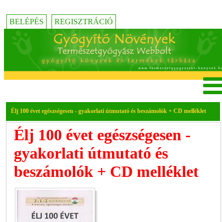
BELÉPÉS
REGISZTRÁCIÓ
Élj 100 évet egészségesen - gyakorlati útmutató és beszámolók + CD melléklet
Élj 100 évet egészségesen -
gyakorlati útmutató és
beszámolók + CD melléklet